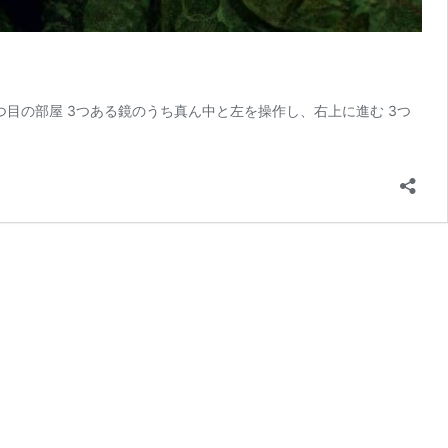
2つ目の部屋 3つある鏡のうち真ん中と左を操作し、右上に進む 3つ