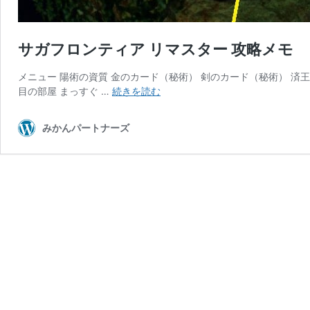
サガフロンティア リマスター 攻略メモ
メニュー 陽術の資質 金のカード（秘術） 剣のカード（秘術） 済王
サ
目の部屋 まっすぐ …
続きを読む
ガ
フ
みかんパートナーズ
ロ
ン
テ
ィ
ア
リ
マ
ス
タ
ー
攻
略
メ