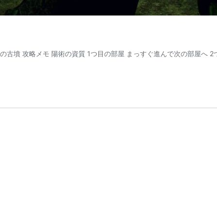
の古墳 攻略メモ 陽術の資質 1つ目の部屋 まっすぐ進んで次の部屋へ 