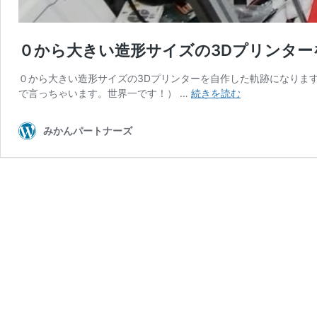
０から大きい造形サイズの3Dプリンター
０から大きい造形サイズの3Dプリンターを自作した軌跡になりま
０
で言っちゃいます。世界一です！） …
続きを読む
か
ら
みかんパートナーズ
大
き
い
造
形
サ
イ
ズ
の
3D
プ
リ
ン