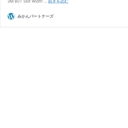
小
3M 80T Slot Width …
続きを読む
型
ボ
みかんパートナーズ
ー
ル
盤
の
REXON
DP2250R
を
ト
ル
ク
を
落
と
さ
ず
低
回
転
化