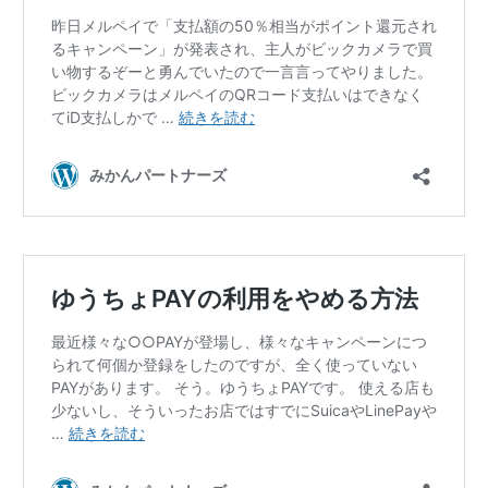
情
報
を
世
界
へ
発
信