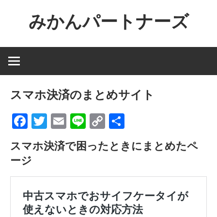
コ
みかんパートナーズ
ン
テ
ノ
ン
ー
ツ
ジ
へ
ャ
ス
スマホ決済のまとめサイト
ン
キ
ル
Facebook
Twitter
Email
Line
Copy
共
ッ
で
Link
有
プ
役
スマホ決済で困ったときにまとめたペ
に
ージ
立
た
な
い