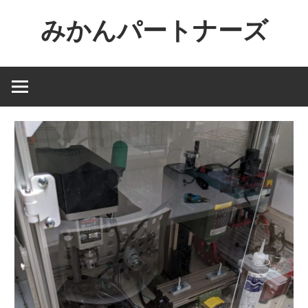
コ
みかんパートナーズ
ン
テ
ノ
ン
ー
ツ
ジ
へ
ャ
ス
ン
キ
ル
ッ
で
プ
役
に
立
た
な
い