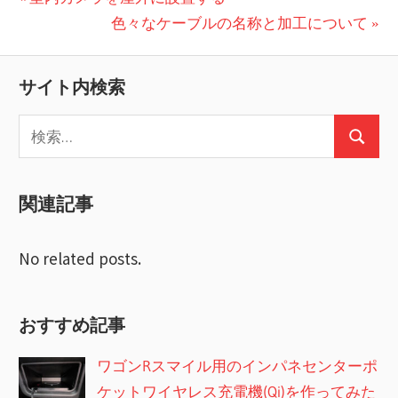
投
の
次
色々なケーブルの名称と加工について
稿
投
の
ナ
稿:
投
サイト内検索
ビ
稿:
検
ゲ
検
索:
ー
索
関連記事
シ
ョ
No related posts.
ン
おすすめ記事
ワゴンRスマイル用のインパネセンターポ
ケットワイヤレス充電機(Qi)を作ってみた