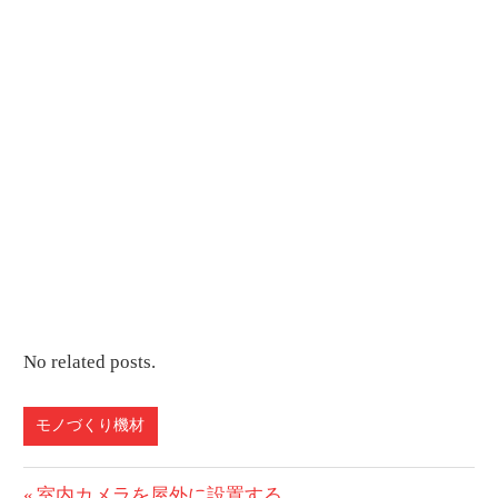
No related posts.
モノづくり機材
前
室内カメラを屋外に設置する