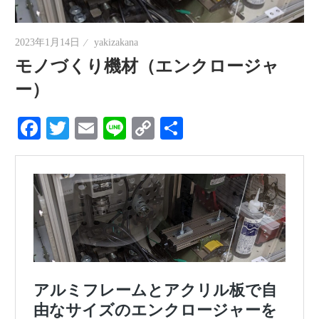
情
報
2023年1月14日
yakizakana
を
モノづくり機材（エンクロージャ
世
ー）
界
へ
Facebook
Twitter
Email
Line
Copy
共
発
Link
有
信