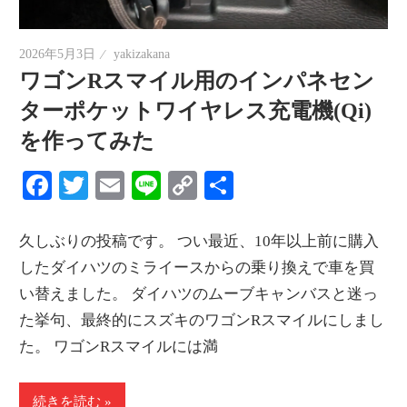
情
報
2026年5月3日
yakizakana
を
ワゴンRスマイル用のインパネセン
世
ターポケットワイヤレス充電機(Qi)
界
を作ってみた
へ
発
Facebook
Twitter
Email
Line
Copy
共
信
Link
有
久しぶりの投稿です。 つい最近、10年以上前に購入
したダイハツのミライースからの乗り換えで車を買
い替えました。 ダイハツのムーブキャンバスと迷っ
た挙句、最終的にスズキのワゴンRスマイルにしまし
た。 ワゴンRスマイルには満
続きを読む