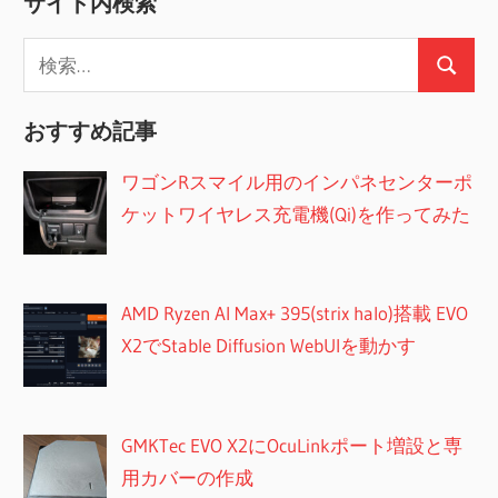
サイト内検索
事
ペ
検
ー
検
索:
索
ジ
おすすめ記事
送
ワゴンRスマイル用のインパネセンターポ
り
ケットワイヤレス充電機(Qi)を作ってみた
AMD Ryzen AI Max+ 395(strix halo)搭載 EVO
X2でStable Diffusion WebUIを動かす
GMKTec EVO X2にOcuLinkポート増設と専
用カバーの作成