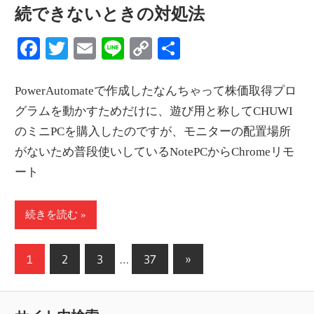
続できないときの対処法
Facebook
Twitter
Email
Line
Copy
共
Link
有
PowerAutomateで作成したなんちゃって株価取得プロ
グラムを動かすためだけに、遊び用と称してCHUWI
のミニPCを購入したのですが、モニターの配置場所
がないため普段使いしているNotePCからChromeリモ
ート
続きを読む
投
次
1
2
3
…
37
»
の
稿
記
の