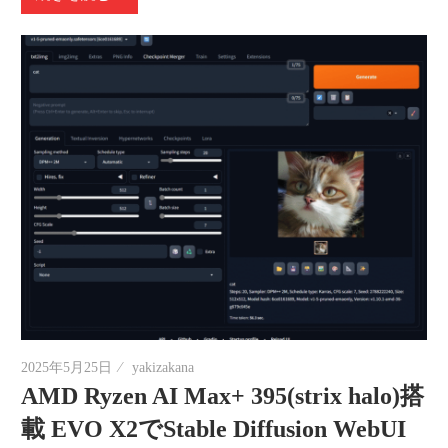
2025年5月25日
yakizakana
AMD Ryzen AI Max+ 395(strix halo)搭
載 EVO X2でStable Diffusion WebUI