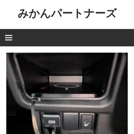
コ
みかんパートナーズ
ン
テ
ノ
ン
ー
ツ
ジ
へ
ャ
ス
ン
キ
ル
ッ
で
プ
役
に
立
た
な
い