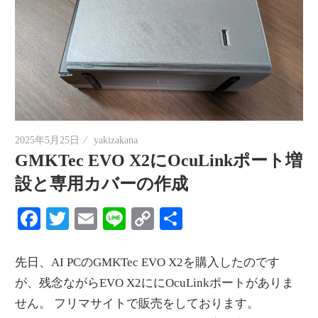
2025年5月25日
yakizakana
GMKTec EVO X2にOcuLinkポート増
設と専用カバーの作成
Facebook
Twitter
Email
Line
Copy
共
Link
有
先日、AI PCのGMKTec EVO X2を購入したのです
が、残念ながらEVO X2ににOcuLinkポートがありま
せん。 フリマサイトで販売をしております。