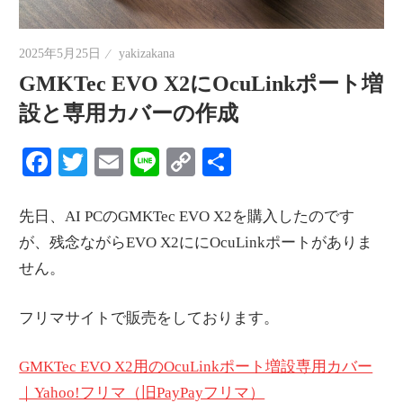
情
報
2025年5月25日
yakizakana
を
GMKTec EVO X2にOcuLinkポート増
世
設と専用カバーの作成
界
へ
Facebook
Twitter
Email
Line
Copy
共
発
Link
有
信
先日、AI PCのGMKTec EVO X2を購入したのです
が、残念ながらEVO X2ににOcuLinkポートがありま
せん。
フリマサイトで販売をしております。
GMKTec EVO X2用のOcuLinkポート増設専用カバー
｜Yahoo!フリマ（旧PayPayフリマ）