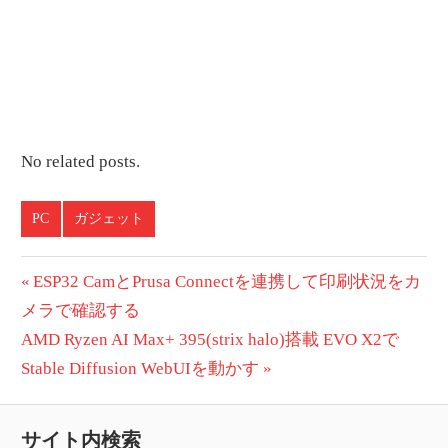
No related posts.
PC
ガジェット
投
前
ESP32 CamとPrusa Connectを連携して印刷状況をカ
の
メラで確認する
稿
次
投
AMD Ryzen AI Max+ 395(strix halo)搭載 EVO X2で
ナ
の
稿:
Stable Diffusion WebUIを動かす
ビ
投
稿:
ゲ
サイト内検索