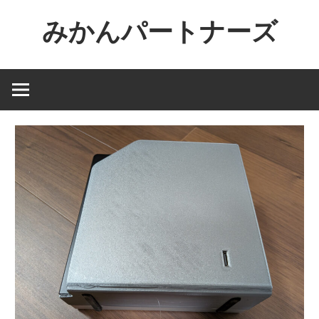
コ
みかんパートナーズ
ン
テ
ノ
ン
ー
ツ
ジ
へ
ャ
ス
ン
キ
ル
ッ
で
プ
役
に
立
た
な
い