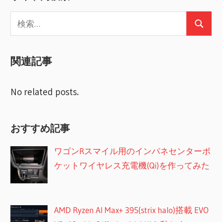
ー
検
検
索:
シ
索
ョ
関連記事
ン
No related posts.
おすすめ記事
ワゴンRスマイル用のインパネセンターポ
ケットワイヤレス充電機(Qi)を作ってみた
AMD Ryzen AI Max+ 395(strix halo)搭載 EVO