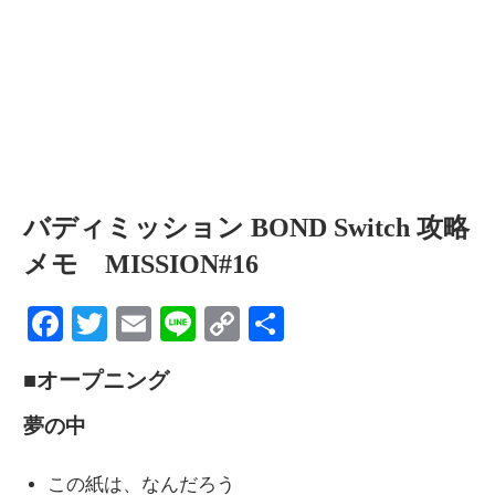
情
報
を
世
界
へ
発
バディミッション BOND Switch 攻略
信
メモ MISSION#16
Facebook
Twitter
Email
Line
Copy
共
Link
有
■オープニング
夢の中
この紙は、なんだろう