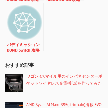
メモ MISSION#17
メモ MISSION#18
バディミッション
BOND Switch 攻略
メモ
おすすめ記事
ワゴンRスマイル用のインパネセンターポ
ケットワイヤレス充電機(Qi)を作ってみた
AMD Ryzen AI Max+ 395(strix halo)搭載 EVO