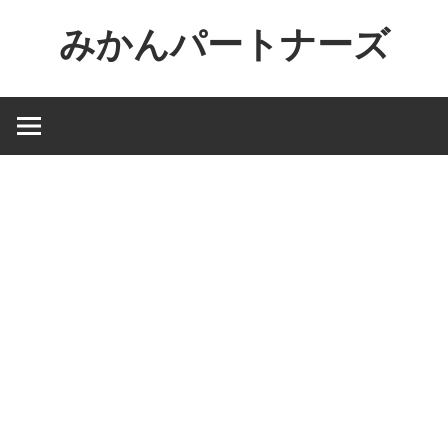
コ
みかんパートナーズ
ン
テ
ノ
ン
ー
ツ
ジ
へ
ャ
ス
ン
キ
ル
ッ
で
プ
役
に
立
た
な
い