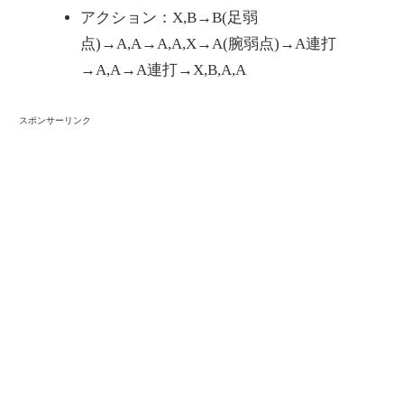
アクション：X,B→B(足弱
点)→A,A→A,A,X→A(腕弱点)→A連打
→A,A→A連打→X,B,A,A
スポンサーリンク