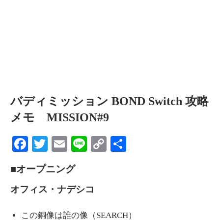
情
報
を
世
界
へ
発
バディミッション BOND Switch 攻略
信
メモ MISSION#9
Facebook
Twitter
Email
Line
Copy
共
Link
有
■オープニング
オフィス・ナデシコ
この銅像は誰の像（SEARCH）