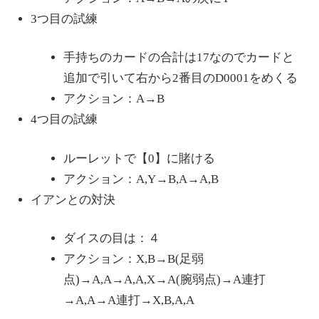
3つ目の試練
手持ちのカードの合計は17なのでカードと
追加で引いて右から2番目のD0001をめくる
アクション：A→B
4つ目の試練
ルーレットで【0】に賭ける
アクション：A,Y→B,A→A,B
イアンとの対決
ダイスの目は：４
アクション：X,B→B(足弱
点)→A,A→A,A,X→A(腕弱点)→A連打
→A,A→A連打→X,B,A,A