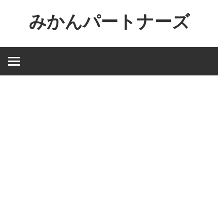
コ
みかんパートナーズ
ン
テ
ノ
ン
ー
ツ
ジ
へ
ャ
ス
ン
キ
ル
ッ
で
プ
役
に
立
た
な
い