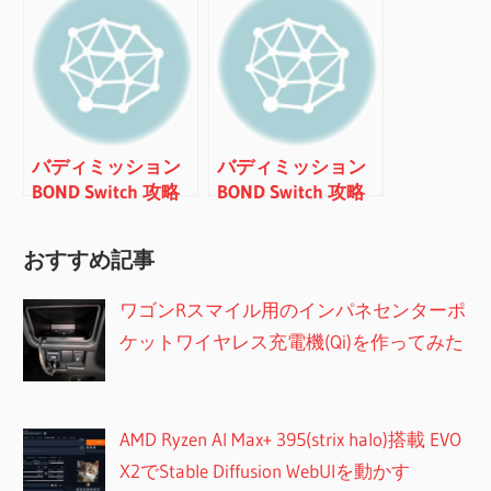
バディミッション
バディミッション
BOND Switch 攻略
BOND Switch 攻略
メモ
メモ MISSION#18
おすすめ記事
ワゴンRスマイル用のインパネセンターポ
ケットワイヤレス充電機(Qi)を作ってみた
AMD Ryzen AI Max+ 395(strix halo)搭載 EVO
X2でStable Diffusion WebUIを動かす