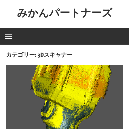
コ
みかんパートナーズ
ン
テ
ノ
ン
ー
ツ
ジ
へ
ャ
ス
カテゴリー:
3Dスキャナー
ン
キ
ル
ッ
で
プ
役
に
立
た
な
い