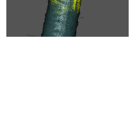
情
報
を
世
界
へ
発
信