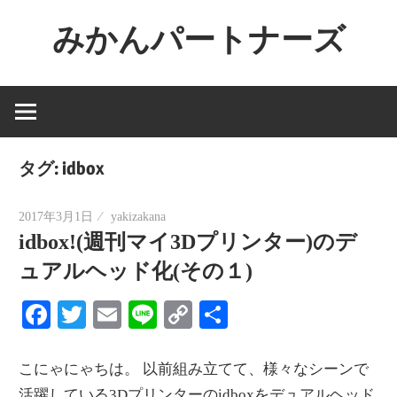
コ
みかんパートナーズ
ン
テ
ノ
ン
ー
ツ
ジ
へ
ャ
ス
タグ:
idbox
ン
キ
ル
ッ
2017年3月1日
yakizakana
で
idbox!(週刊マイ3Dプリンター)のデ
プ
役
ュアルヘッド化(その１)
に
立
Facebook
Twitter
Email
Line
Copy
共
た
Link
有
な
こにゃにゃちは。 以前組み立てて、様々なシーンで
い
活躍している3Dプリンターのidboxをデュアルヘッド