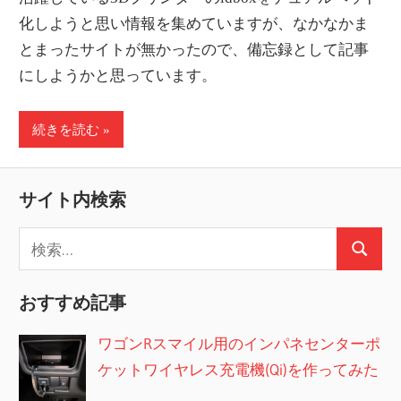
情
化しようと思い情報を集めていますが、なかなかま
報
とまったサイトが無かったので、備忘録として記事
を
にしようかと思っています。
世
界
続きを読む
へ
発
信
サイト内検索
検
検
索:
索
おすすめ記事
ワゴンRスマイル用のインパネセンターポ
ケットワイヤレス充電機(Qi)を作ってみた