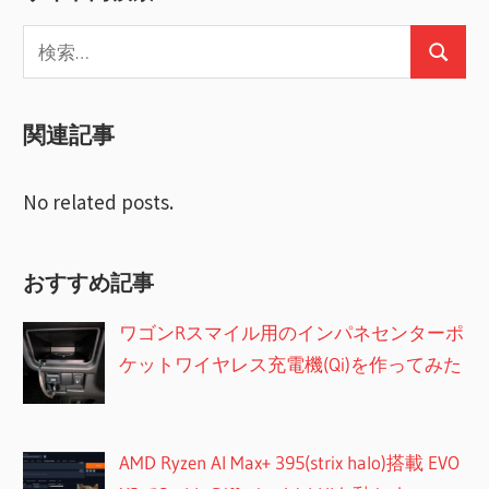
ビ
稿:
検
ゲ
検
索:
ー
索
関連記事
シ
ョ
No related posts.
ン
おすすめ記事
ワゴンRスマイル用のインパネセンターポ
ケットワイヤレス充電機(Qi)を作ってみた
AMD Ryzen AI Max+ 395(strix halo)搭載 EVO