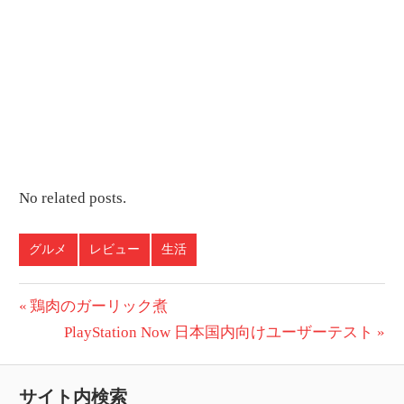
No related posts.
グルメ
レビュー
生活
投
前
鶏肉のガーリック煮
の
次
PlayStation Now 日本国内向けユーザーテスト
稿
投
の
ナ
稿:
投
サイト内検索