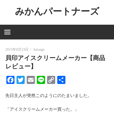
コ
みかんパートナーズ
ン
テ
ノ
ン
ー
ツ
ジ
へ
ャ
ス
2015年8月23日
karaage
ン
キ
貝印アイスクリームメーカー【商品
ル
ッ
で
レビュー】
プ
役
Facebook
Twitter
Email
Line
Copy
共
に
Link
有
立
た
先日主人が突然このようにのたまいました。
な
「アイスクリームメーカー買った。」
い