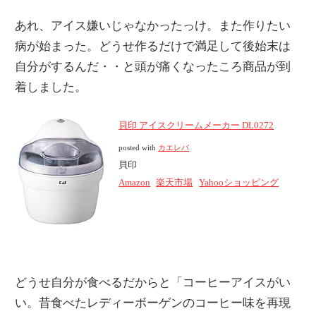
情
あれ、アイス嫌いじゃなかったっけ。また作りたい
報
病が始まった。どうせ作るだけで満足して後始末は
を
自分がするんだ・・と頭が痛くなったころ商品が到
世
着しました。
界
へ
貝印 アイスクリームメーカー DL0272
発
posted with
カエレバ
信
貝印
Amazon
楽天市場
Yahooショッピング
どうせ自分が食べるだからと「コーヒーアイスがい
い。昔食べたレディーボーゲンのコーヒー味を再現