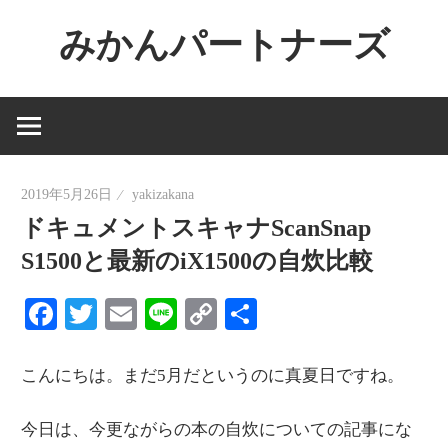
コ
みかんパートナーズ
ン
テ
ノ
ン
ー
ツ
ジ
へ
ャ
ス
2019年5月26日
yakizakana
ン
キ
ドキュメントスキャナScanSnap
ル
ッ
で
S1500と最新のiX1500の自炊比較
プ
役
Facebook
Twitter
Email
Line
Copy
共
に
Link
有
立
た
こんにちは。まだ5月だというのに真夏日ですね。
な
今日は、今更ながらの本の自炊についての記事にな
い