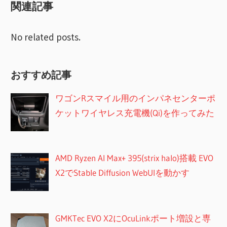
関連記事
シ
ョ
No related posts.
ン
おすすめ記事
ワゴンRスマイル用のインパネセンターポ
ケットワイヤレス充電機(Qi)を作ってみた
AMD Ryzen AI Max+ 395(strix halo)搭載 EVO
X2でStable Diffusion WebUIを動かす
GMKTec EVO X2にOcuLinkポート増設と専