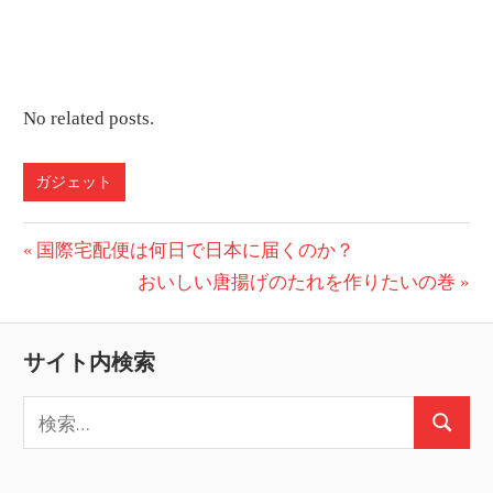
No related posts.
ガジェット
投
前
国際宅配便は何日で日本に届くのか？
の
次
おいしい唐揚げのたれを作りたいの巻
稿
投
の
ナ
稿:
投
サイト内検索
ビ
稿:
検
ゲ
検
索:
ー
索