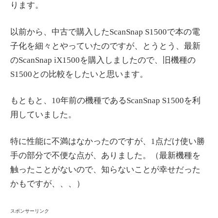
ります。
情
報
以前から、中古で購入したScanSnap S1500で本の電
を
子化を細々とやっていたのですが、とうとう、最新
世
のScanSnap iX1500を購入しましたので、旧機種の
界
S1500との比較をしたいと思います。
へ
発
もともと、10年前の機種であるScanSnap S1500を利
信
用していました。
特に性能に不満はなかったのですが、1点だけ使い勝
手の部分で不便な点が、ありました。（最新機種を
触ったことがないので、知らないことが幸せだった
かもですが、、、）
スポンサーリンク