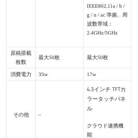
IEEE802.11a / b /
g / n / ac 準拠、周
波数帯域：
2.4GHz/5GHz
原稿搭載
最大50枚
最大50枚
枚数
消費電力
35w
17w
4.3インチ TFTカ
ラータッチパネ
ル
その他
–
クラウド連携機
能