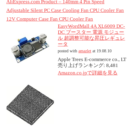
AliExpress.com Product – 140mm 4 Pin Speed
Adjustable Silent PC Case Cooling Fan CPU Cooler Fan
12V Computer Case Fan CPU Cooler Fan
EasyWordMall 4A XL6009 DC-
DC ブースター 電源 モジュー
ル 超調整可能な昇圧レギュレ
ータ
posted with
amazlet
at 19.08.10
Apple Trees E-commerce co., LT
売り上げランキング: 8,481
Amazon.co.jpで詳細を見る