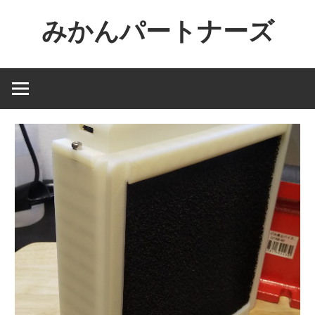
コ
みかんパートナーズ
ン
テ
ノ
ン
ー
ツ
ジ
へ
ャ
ス
ン
キ
ル
ッ
で
プ
役
に
立
た
な
い