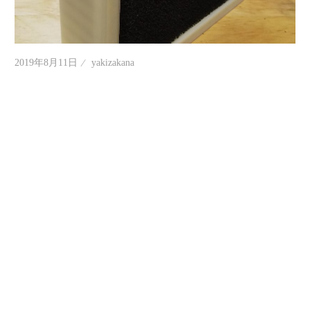
情
報
を
2019年8月11日
yakizakana
世
界
へ
発
信