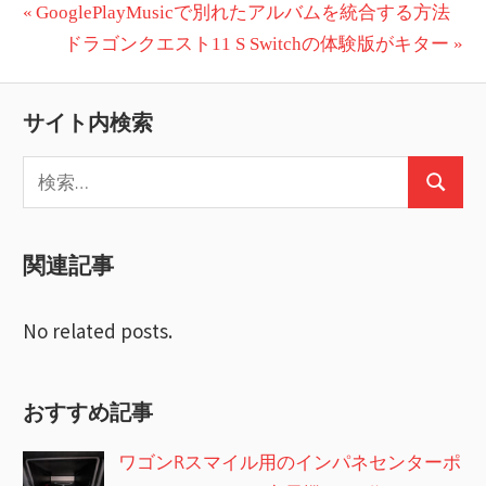
投
前
GooglePlayMusicで別れたアルバムを統合する方法
の
次
ドラゴンクエスト11 S Switchの体験版がキター
稿
投
の
ナ
稿:
投
サイト内検索
ビ
稿:
検
ゲ
検
索:
ー
索
関連記事
シ
ョ
No related posts.
ン
おすすめ記事
ワゴンRスマイル用のインパネセンターポ