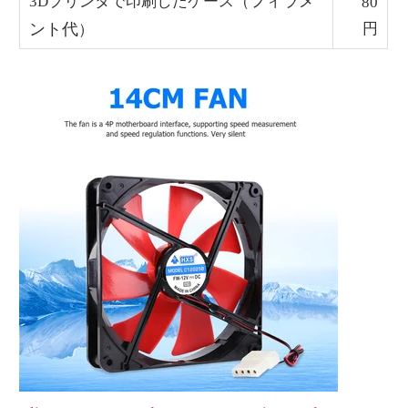
フィラメ
3Dプリンタで印刷したケース（
80
ント代
円
）