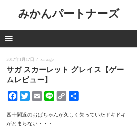
コ
みかんパートナーズ
ン
テ
ノ
ン
ー
ツ
ジ
へ
ャ
ス
2017年1月17日
karaage
ン
キ
サガ スカーレット グレイス【ゲー
ル
ッ
で
ムレビュー】
プ
役
Facebook
Twitter
Email
Line
Copy
共
に
Link
有
立
た
四十間近のおばちゃんが久しく失っていたドキドキ
な
がとまらない・・・
い