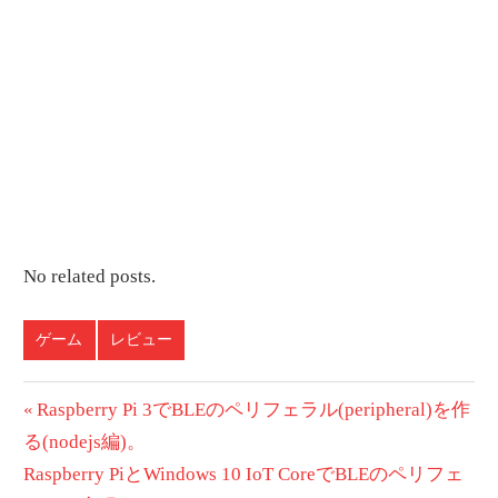
No related posts.
ゲーム
レビュー
投
前
Raspberry Pi 3でBLEのペリフェラル(peripheral)を作
の
る(nodejs編)。
稿
次
投
Raspberry PiとWindows 10 IoT CoreでBLEのペリフェ