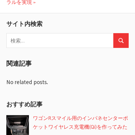
ナ
の
稿:
ラルを実現
ビ
投
稿:
ゲ
サイト内検索
ー
検
検
索:
シ
索
ョ
関連記事
ン
No related posts.
おすすめ記事
ワゴンRスマイル用のインパネセンターポ
ケットワイヤレス充電機(Qi)を作ってみた