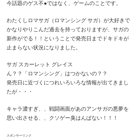
今話題のゲス不●ではなく、ゲームのことです。
情
報
わたくしロマサガ（ロマンシング サガ）が大好きで
を
かなりやりこんだ過去を持っておりますが、サガの
世
新作がでる！！ということで発売日までドキドキが
界
止まらない状況になりました。
へ
発
サガ スカーレット グレイス
信
ん？？「ロマンシング」はつかないの？？
発売日に近づくにつれいろいろな情報が出てきまし
たが・・・
キャラ濃すぎ、、戦闘画面があのアンサガの悪夢を
思い出させる、、クソゲー臭はんぱない！！！
スポンサーリンク