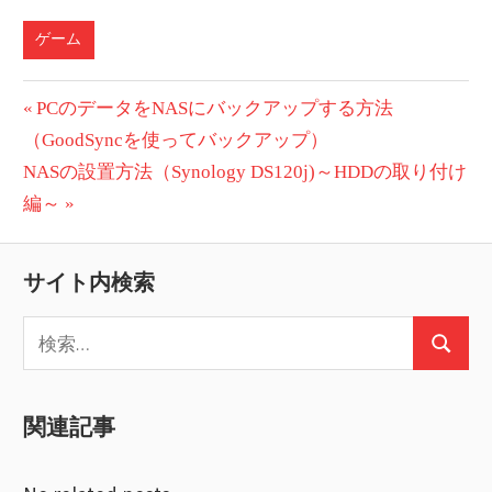
ゲーム
投
前
PCのデータをNASにバックアップする方法
の
（GoodSyncを使ってバックアップ）
稿
次
投
NASの設置方法（Synology DS120j)～HDDの取り付け
ナ
の
稿:
編～
ビ
投
稿:
ゲ
サイト内検索
ー
検
検
索:
シ
索
ョ
関連記事
ン