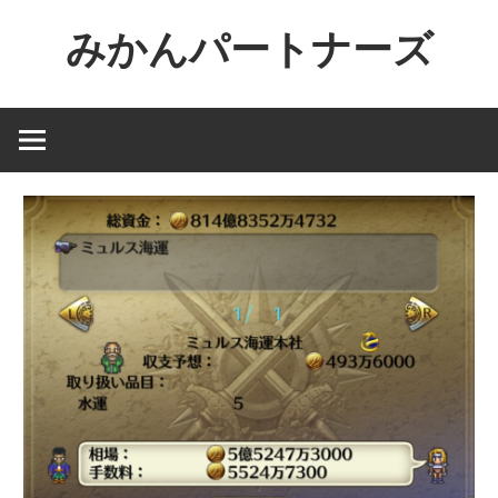
コ
みかんパートナーズ
ン
テ
ノ
ン
ー
ツ
ジ
へ
ャ
ス
ン
キ
ル
ッ
で
プ
役
に
立
た
な
い