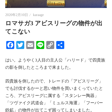
情
報
2020年2月10日
karaage
を
ロマサガ3 アビスリーグの物件が出
世
てこない
界
へ
Facebook
Twitter
Email
Line
Copy
共
発
Link
有
信
はい。ようやく3人目の主人公「ハリード」で四貴族
の影を倒したところまで来ました。
四貴族を倒したので、トレードの「アビスリーグ」
でも討伐するかーと思い物件を買いまくっていたと
ころ、アビスリーグに属する「スタンレー陶器」
「ツヴァイク武道会」「ミュルス海運」「フーバー
鉄鉱」の物件が出てこず困ってしまいました。