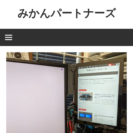
コ
みかんパートナーズ
ン
テ
ノ
ン
ー
ツ
ジ
へ
ャ
ス
ン
キ
ル
ッ
で
プ
役
に
立
た
な
い