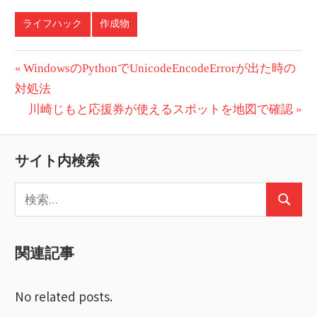
ライフハック
作成物
投
前
WindowsのPythonでUnicodeEncodeErrorが出た時の
の
対処法
稿
投
次
川崎じもと応援券が使えるスポットを地図で確認
ナ
稿:
の
ビ
投
サイト内検索
稿:
ゲ
検
ー
検
索:
索
シ
関連記事
ョ
ン
No related posts.