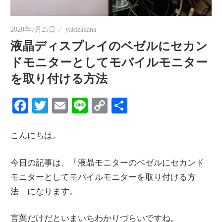
情
報
2020年7月25日
yakizakana
を
液晶ディスプレイのベゼルにセカン
世
ドモニターとしてモバイルモニター
界
を取り付ける方法
へ
発
Facebook
Twitter
Email
Line
Copy
共
信
Link
有
こんにちは。
今日の記事は、「液晶モニターのベゼルにセカンド
モニターとしてモバイルモニターを取り付ける方
法」になります。
言葉だけだといまいちわかりづらいですね。