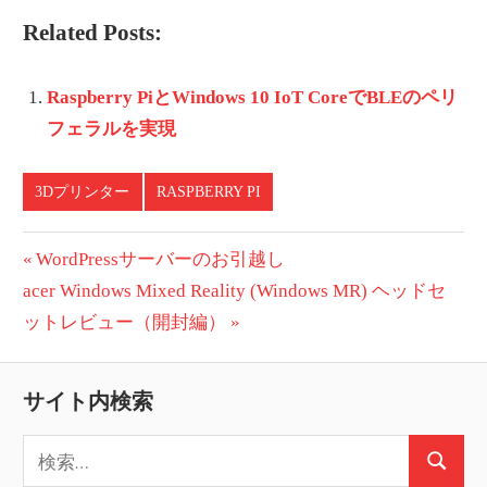
Related Posts:
Raspberry PiとWindows 10 IoT CoreでBLEのペリ
フェラルを実現
3Dプリンター
RASPBERRY PI
投
前
WordPressサーバーのお引越し
次
の
acer Windows Mixed Reality (Windows MR) ヘッドセ
稿
の
投
ットレビュー（開封編）
ナ
投
稿:
ビ
稿:
サイト内検索
ゲ
検
ー
検
索: