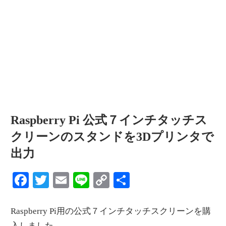
情
報
を
世
界
へ
発
信
Raspberry Pi 公式７インチタッチス
クリーンのスタンドを3Dプリンタで
出力
Facebook
Twitter
Email
Line
Copy
共
Link
有
Raspberry Pi用の公式７インチタッチスクリーンを購
入しました。