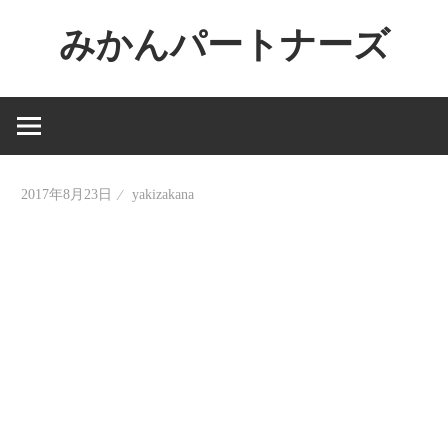
コ
みかんパートナーズ
ン
テ
ノ
ン
ー
ツ
ジ
へ
ャ
ス
2017年8月23日
yakizakana
ン
キ
ル
ッ
で
プ
役
に
立
た
な
い