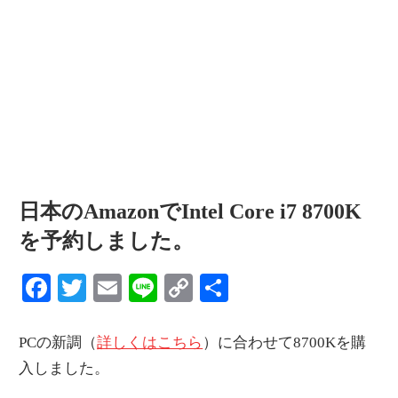
情
報
を
世
界
へ
発
信
日本のAmazonでIntel Core i7 8700K
を予約しました。
Facebook
Twitter
Email
Line
Copy
共
Link
有
PCの新調（
詳しくはこちら
）に合わせて8700Kを購
入しました。