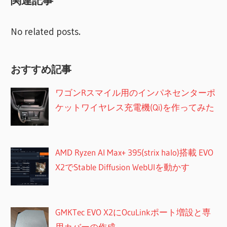
関連記事
ョ
ン
No related posts.
おすすめ記事
ワゴンRスマイル用のインパネセンターポ
ケットワイヤレス充電機(Qi)を作ってみた
AMD Ryzen AI Max+ 395(strix halo)搭載 EVO
X2でStable Diffusion WebUIを動かす
GMKTec EVO X2にOcuLinkポート増設と専
用カバーの作成