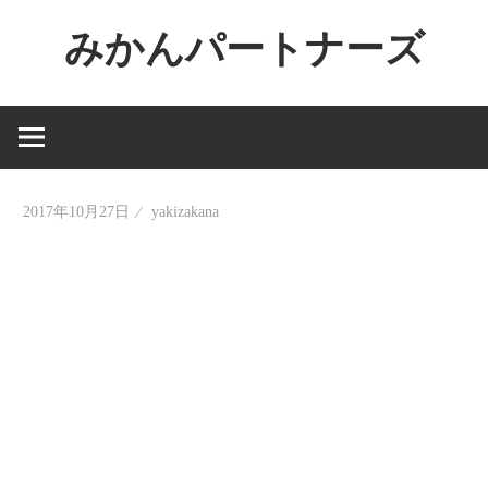
コ
みかんパートナーズ
ン
テ
ノ
ン
ー
ツ
ジ
へ
ャ
ス
2017年10月27日
yakizakana
ン
キ
ル
ッ
で
プ
役
に
立
た
な
い