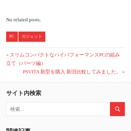
No related posts.
PC
ガジェット
投
前
スリムコンパクトなハイパフォーマンスPCの組み
の
立て（パーツ編）
稿
投
次
PSVITA 新型を購入 新旧比較してみました。
ナ
稿:
の
ビ
投
サイト内検索
稿:
ゲ
検
ー
検
索:
索
シ