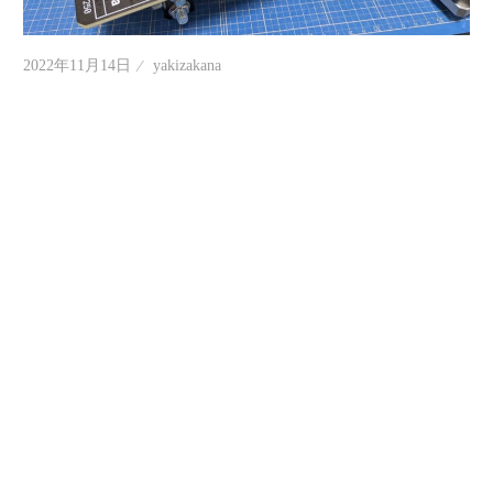
情
報
2022年11月14日
yakizakana
を
世
界
へ
発
信