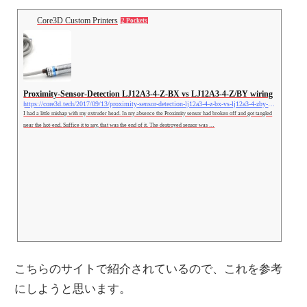
Core3D Custom Printers
2 Pockets
Proximity-Sensor-Detection LJ12A3-4-Z-BX vs LJ12A3-4-Z/BY wiring
https://core3d.tech/2017/09/13/proximity-sensor-detection-lj12a3-4-z-bx-vs-lj12a3-4-zby-wiring/
I had a little mishap with my extruder head. In my absence the Proximity sensor had broken off and got tangled
near the hot-end. Suffice it to say, that was the end of it. The destroyed sensor was …
こちらのサイトで紹介されているので、これを参考
にしようと思います。