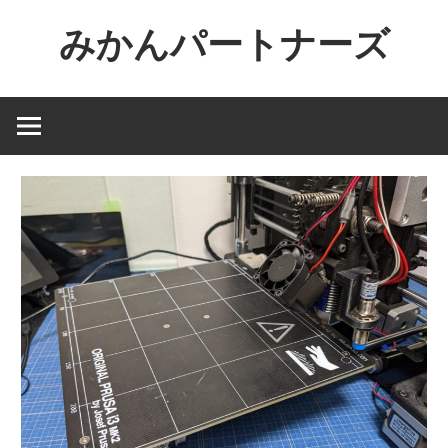
コ
みかんパートナーズ
ン
テ
ノ
ン
ー
ツ
ジ
へ
ャ
ス
ン
キ
ル
ッ
で
プ
役
に
立
た
な
い