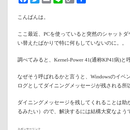
な
Link
有
い
こんばんは。
情
報
ここ最近、PCを使っていると突然のシャット
を
い替えたばかりで特に何もしていないのに。。
世
界
調べてみると、Kernel-Power 41(通称KP
へ
発
なぜそう呼ばれるかと言うと、Windowsのイベントビ
信
ログとしてダイニングメッセージが残される所
ダイニングメッセージを残してくれることは助
るみたい）ので、解決するには結構大変なよう
スポンサーリンク