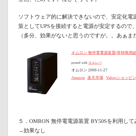
ソフトウェア的に解決できないので、安定化電源
策としてUPSを接続すると電源が安定するので、
（多分、効果がないと思うのですが。。あぁま
オムロン 無停電電源装置(常時商用給電/正
posted with
カエレバ
オムロン 2009-11-27
Amazon
楽天市場
Yahooショッピ
５．OMRON 無停電電源装置 BY50Sを利用し
→効果なし