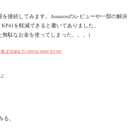
を接続してみます。Amazonのレビューや一部の解決
KP41を軽減できると書いてありました。
た無駄なお金を使ってしまった。。。）
弦波出力) 500VA/300W BY50S
ング
てみる。