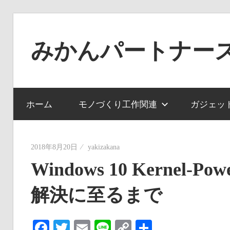
コ
ン
みかんパートナー
テ
ン
ノ
ツ
ー
へ
ジ
ホーム
モノづくり工作関連
ガジェッ
ス
ャ
キ
ン
ッ
ル
2018年8月20日
yakizakana
プ
で
Windows 10 Kernel-
役
解決に至るまで
に
立
た
Facebook
Twitter
Email
Line
Copy
共