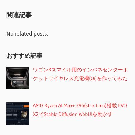
索
シ
関連記事
ョ
ン
No related posts.
おすすめ記事
ワゴンRスマイル用のインパネセンターポ
ケットワイヤレス充電機(Qi)を作ってみた
AMD Ryzen AI Max+ 395(strix halo)搭載 EVO
X2でStable Diffusion WebUIを動かす