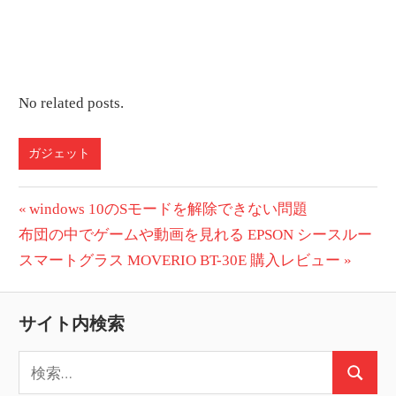
No related posts.
ガジェット
投
前
windows 10のSモードを解除できない問題
次
の
布団の中でゲームや動画を見れる EPSON シースルー
稿
の
投
スマートグラス MOVERIO BT-30E 購入レビュー
ナ
投
稿:
ビ
稿:
サイト内検索
ゲ
検
ー
検
索: