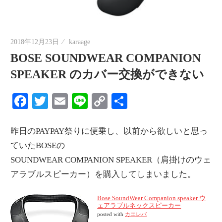
情
報
を
2018年12月23日
karaage
世
BOSE SOUNDWEAR COMPANION
界
SPEAKER のカバー交換ができない
へ
発
Facebook
Twitter
Email
Line
Copy
共
信
Link
有
昨日のPAYPAY祭りに便乗し、以前から欲しいと思っ
ていたBOSEの
SOUNDWEAR COMPANION SPEAKER（肩掛けのウェ
アラブルスピーカー）を購入してしまいました。
Bose SoundWear Companion speaker ウ
ェアラブルネックスピーカー
posted with
カエレバ