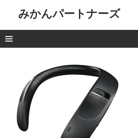
コ
みかんパートナーズ
ン
テ
ノ
ン
ー
ツ
ジ
へ
ャ
ス
ン
キ
ル
ッ
で
プ
役
に
立
た
な
い