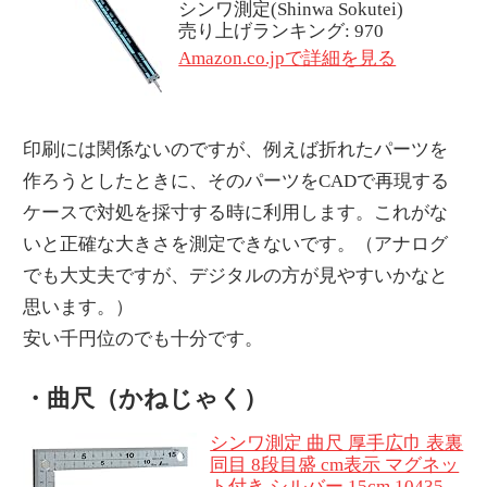
シンワ測定(Shinwa Sokutei)
売り上げランキング: 970
Amazon.co.jpで詳細を見る
印刷には関係ないのですが、例えば折れたパーツを
作ろうとしたときに、そのパーツをCADで再現する
ケースで対処を採寸する時に利用します。これがな
いと正確な大きさを測定できないです。（アナログ
でも大丈夫ですが、デジタルの方が見やすいかなと
思います。）
安い千円位のでも十分です。
・曲尺（かねじゃく）
シンワ測定 曲尺 厚手広巾 表裏
同目 8段目盛 cm表示 マグネッ
ト付き シルバー 15cm 10435