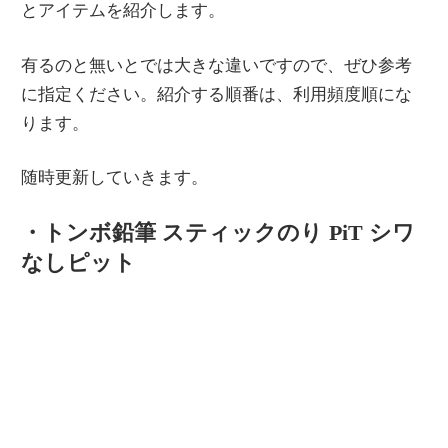
とアイテムを紹介します。
情
報
有るのと無いとでは大きな違いですので、ぜひ参考
を
に指定ください。紹介する順番は、利用頻度順にな
世
ります。
界
へ
随時更新していきます。
発
信
・トンボ鉛筆 スティックのり PiT シワ
なしピット