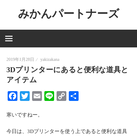
コ
みかんパートナーズ
ン
テ
ノ
ン
ー
ツ
ジ
へ
ャ
ス
2019年1月28日
yakizakana
ン
キ
3Dプリンターにあると便利な道具と
ル
ッ
で
アイテム
プ
役
Facebook
Twitter
Email
Line
Copy
共
に
Link
有
立
た
寒いですねー。
な
今日は、3Dプリンターを使う上であると便利な道具
い