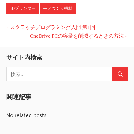
3Dプリンター
モノづくり機材
投
前
スクラッチプログラミング入門 第1回
の
次
OneDrive PCの容量を削減するときの方法
稿
投
の
ナ
稿:
投
サイト内検索
ビ
稿:
検
ゲ
検
索:
ー
索
関連記事
シ
ョ
No related posts.
ン