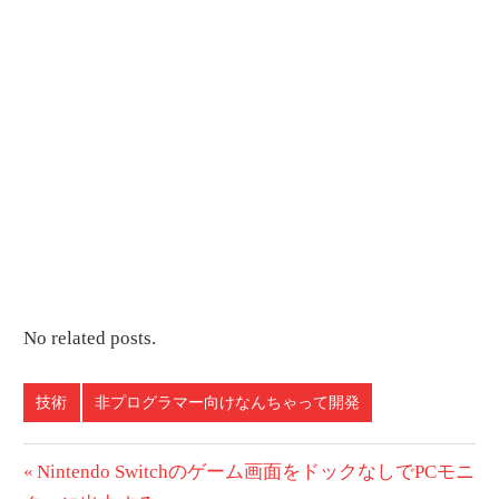
No related posts.
技術
非プログラマー向けなんちゃって開発
投
前
Nintendo Switchのゲーム画面をドックなしでPCモニ