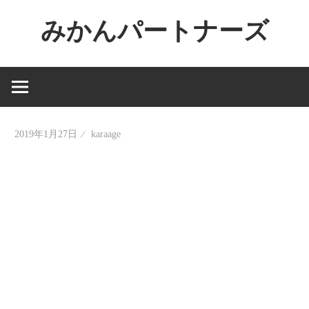
コ
みかんパートナーズ
ン
テ
ノ
ン
ー
ツ
ジ
へ
ャ
ス
2019年1月27日
karaage
ン
キ
ル
ッ
で
プ
役
に
立
た
な
い