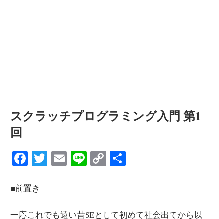
情
報
を
世
界
へ
発
信
スクラッチプログラミング入門 第1
回
Facebook
Twitter
Email
Line
Copy
共
Link
有
■前置き
一応これでも遠い昔SEとして初めて社会出てから以