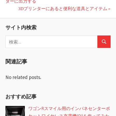
の
ターに出力する
稿
投
次
3Dプリンターにあると便利な道具とアイテム
ナ
稿:
の
ビ
投
サイト内検索
稿:
ゲ
検
ー
検
索:
索
シ
関連記事
ョ
ン
No related posts.
おすすめ記事
ワゴンRスマイル用のインパネセンターポ
ケットワイヤレス充電機(Qi)を作ってみた