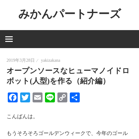
コ
みかんパートナーズ
ン
テ
ノ
ン
ー
ツ
ジ
へ
ャ
ス
2019年3月28日
yakizakana
ン
キ
オープンソースなヒューマノイドロ
ル
ッ
で
ボット(人型)を作る（紹介編）
プ
役
Facebook
Twitter
Email
Line
Copy
共
に
Link
有
立
た
こんばんは。
な
もうそろそろゴールデンウィークで、今年のゴール
い