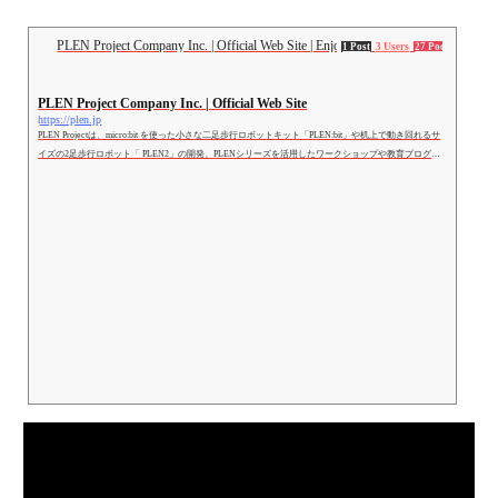
PLEN Project Company Inc. | Official Web Site | Enjoy Robotics
1 Post
3 Users
27 Pockets
PLEN Project Company Inc. | Official Web Site
https://plen.jp
PLEN Projectは、micro:bit を使った小さな二足歩行ロボットキット「PLEN:bit」や机上で動き回れるサ
イズの2足歩行ロボット「 PLEN2」の開発、PLENシリーズを活用したワークショップや教育プログラ
ムのご提案をしています。