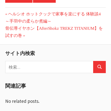
投
前
ヘルシオ ホットクックで家事を楽にする 体験談4
の
～手羽中の柔らか煮編～
稿
次
投
骨伝導イヤホン【AfterShokz TREKZ TITANIUM】を
ナ
の
稿:
試すの巻
ビ
投
稿:
ゲ
サイト内検索
ー
検
検
索:
シ
索
ョ
関連記事
ン
No related posts.