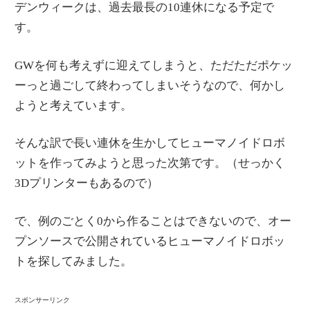
デンウィークは、過去最長の10連休になる予定で
情
す。
報
を
GWを何も考えずに迎えてしまうと、ただただポケッ
世
ーっと過ごして終わってしまいそうなので、何かし
界
ようと考えています。
へ
発
そんな訳で長い連休を生かしてヒューマノイドロボ
信
ットを作ってみようと思った次第です。（せっかく
3Dプリンターもあるので）
で、例のごとく0から作ることはできないので、オー
プンソースで公開されているヒューマノイドロボッ
トを探してみました。
スポンサーリンク