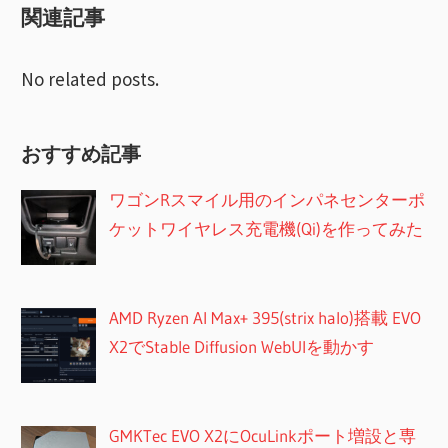
関連記事
ョ
ン
No related posts.
おすすめ記事
ワゴンRスマイル用のインパネセンターポ
ケットワイヤレス充電機(Qi)を作ってみた
AMD Ryzen AI Max+ 395(strix halo)搭載 EVO
X2でStable Diffusion WebUIを動かす
GMKTec EVO X2にOcuLinkポート増設と専