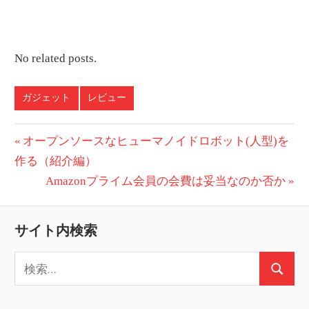
No related posts.
ガジェット
レビュー
投
前
オープンソースなヒューマノイドロボット(人型)を
の
作る（紹介編）
稿
投
次
Amazonプライム会員の会費は妥当なのか否か
ナ
稿:
の
ビ
投
サイト内検索
稿:
ゲ
検
ー
検
索:
索
シ