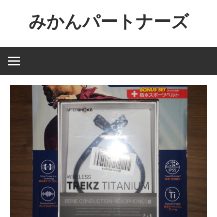
コ
みかんパートナーズ
ン
テ
ノ
ン
ー
ツ
ジ
へ
ャ
ス
ン
キ
ル
ッ
で
プ
役
に
立
た
な
い