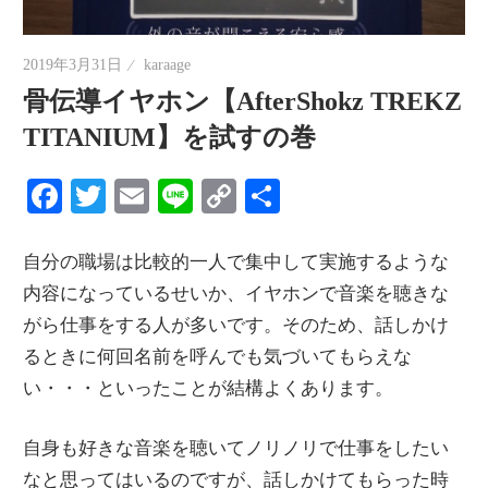
情
報
2019年3月31日
karaage
を
骨伝導イヤホン【AfterShokz TREKZ
世
TITANIUM】を試すの巻
界
へ
Facebook
Twitter
Email
Line
Copy
共
発
Link
有
信
自分の職場は比較的一人で集中して実施するような
内容になっているせいか、イヤホンで音楽を聴きな
がら仕事をする人が多いです。そのため、話しかけ
るときに何回名前を呼んでも気づいてもらえな
い・・・といったことが結構よくあります。
自身も好きな音楽を聴いてノリノリで仕事をしたい
なと思ってはいるのですが、話しかけてもらった時