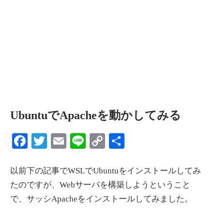
情
報
を
世
界
へ
発
信
UbuntuでApacheを動かしてみる
Facebook
Twitter
Email
Line
Copy
共
Link
有
以前下の記事でWSLでUbuntuをインストールしてみ
たのですが、Webサーバを構築しようということ
で、サッシApacheをインストールしてみました。