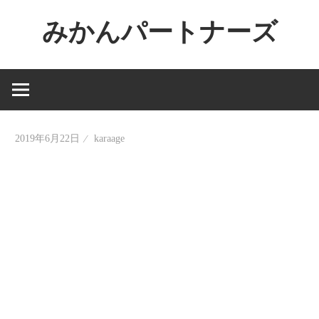
コ
みかんパートナーズ
ン
テ
ノ
ン
ー
ツ
ジ
へ
ャ
ス
2019年6月22日
karaage
ン
キ
ル
ッ
で
プ
役
に
立
た
な
い