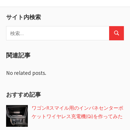
ナ
投
稿:
ビ
稿:
サイト内検索
ゲ
検
ー
検
索:
索
シ
関連記事
ョ
ン
No related posts.
おすすめ記事
ワゴンRスマイル用のインパネセンターポ
ケットワイヤレス充電機(Qi)を作ってみた