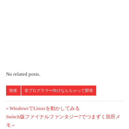
No related posts.
技術
非プログラマー向けなんちゃって開発
投
前
WindowsでLinuxを動かしてみる
次
の
Switch版ファイナルファンタジー7でつまずく箇所メ
稿
の
投
モ