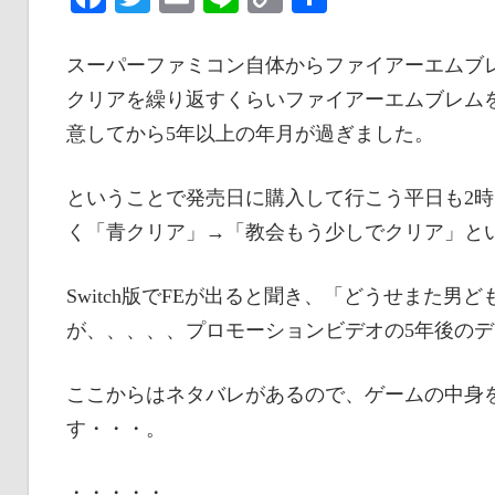
な
Link
有
い
スーパーファミコン自体からファイアーエムブレ
情
クリアを繰り返すくらいファイアーエムブレム
報
意してから5年以上の年月が過ぎました。
を
世
ということで発売日に購入して行こう平日も2
界
く「青クリア」→「教会もう少しでクリア」と
へ
発
Switch版でFEが出ると聞き、「どうせまた
信
が、、、、、プロモーションビデオの5年後の
ここからはネタバレがあるので、ゲームの中身
す・・・。
・・・・・