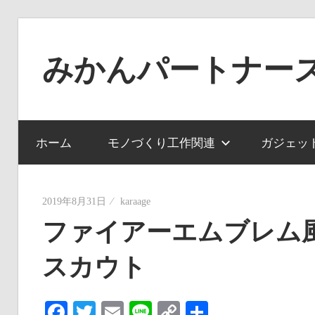
コ
ン
みかんパートナー
テ
ン
ノ
ツ
ー
へ
ジ
ホーム
モノづくり工作関連
ガジェッ
ス
ャ
キ
ン
ッ
ル
2019年8月31日
karaage
プ
で
ファイアーエムブレム
役
スカウト
に
立
た
Facebook
Twitter
Email
Line
Copy
共