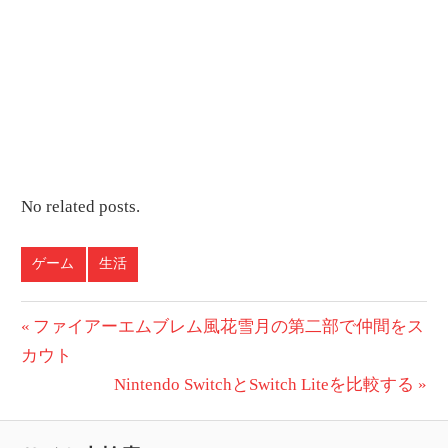
No related posts.
ゲーム
生活
投
前
ファイアーエムブレム風花雪月の第二部で仲間をス
の
カウト
稿
投
次
Nintendo SwitchとSwitch Liteを比較する
ナ
稿:
の
ビ
投