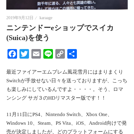
情
報
2019年9月12日
karaage
を
ニンテンドーeショップでスイカ
世
(Suica)を使う
界
へ
Facebook
Twitter
Email
Line
Copy
共
発
Link
有
信
最近ファイアーエムブレム風花雪月にはまりまくり
Switchが手放せない日々を送っておりますが、こっち
も楽しみにしているんですよ・・・・。そう、ロマ
ンシング サガ３のHDリマスター版です！！
11月11日にPS4、Nintendo Switch、Xbox One、
Windows 10、Steam、PS Vita、iOS、Android向けで発
売が決定しましたが、どのプラットフォームにする