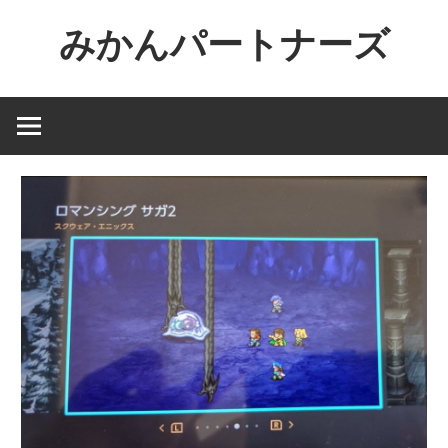
コ
みかんパートナーズ
ン
テ
ノ
ン
ー
ツ
ジ
へ
ャ
ス
ン
キ
ル
ッ
で
プ
役
に
立
た
な
い