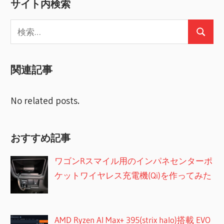
サイト内検索
稿:
ゲ
検
ー
検
索:
索
シ
関連記事
ョ
ン
No related posts.
おすすめ記事
ワゴンRスマイル用のインパネセンターポ
ケットワイヤレス充電機(Qi)を作ってみた
AMD Ryzen AI Max+ 395(strix halo)搭載 EVO