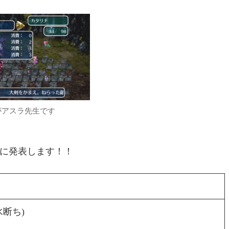
がアスラ先生です
下に発表します！！
水断ち)