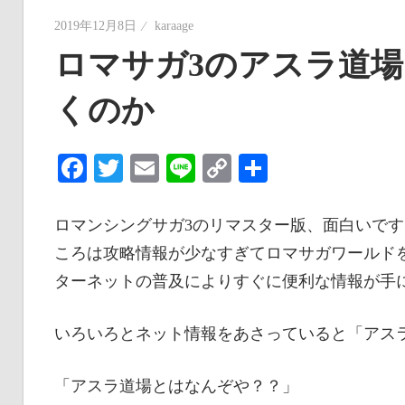
2019年12月8日
karaage
ロマサガ3のアスラ道
くのか
Facebook
Twitter
Email
Line
Copy
共
Link
有
ロマンシングサガ3のリマスター版、面白いで
ころは攻略情報が少なすぎてロマサガワールド
ターネットの普及によりすぐに便利な情報が手
いろいろとネット情報をあさっていると「アス
「アスラ道場とはなんぞや？？」