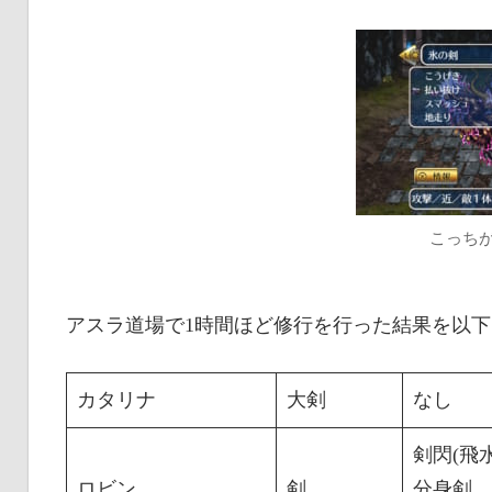
こっち
アスラ道場で1時間ほど修行を行った結果を以
カタリナ
大剣
なし
剣閃(飛
ロビン
剣
分身剣