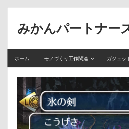
コ
ン
みかんパートナー
テ
ン
ノ
ツ
ー
へ
ジ
ホーム
モノづくり工作関連
ガジェッ
ス
ャ
キ
ン
ッ
ル
プ
で
役
に
立
た