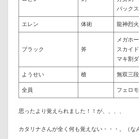
バックス
エレン
体術
龍神烈火
メガホー
ブラック
斧
スカイド
マキ割ダ
ようせい
槍
無双三段
全員
フェロモ
思ったより覚えられました！！が、、、、
カタリナさんが全く何も覚えない・・・。（な