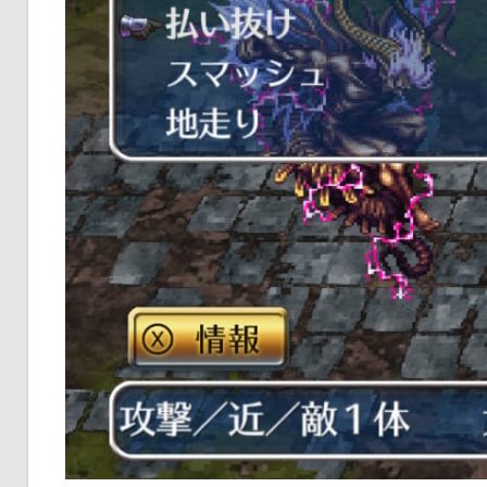
な
い
情
報
を
世
界
へ
発
信