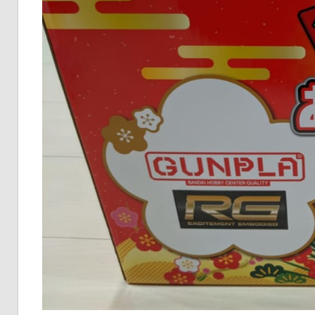
な
い
情
報
を
世
界
へ
発
信