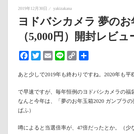
2019年12月30日
yakizakana
ヨドバシカメラ 夢のお年
（5,000円）開封レビュ
Facebook
Twitter
Email
Line
Copy
共
Link
有
あと少しで2019年も終わりですね。2020年も
で早速ですが、毎年恒例のヨドバシカメラの福
なんと今年は、「夢のお年玉箱2020 ガンプラの
ぱふ）
噂によると当選倍率が、47倍だったとか。（少