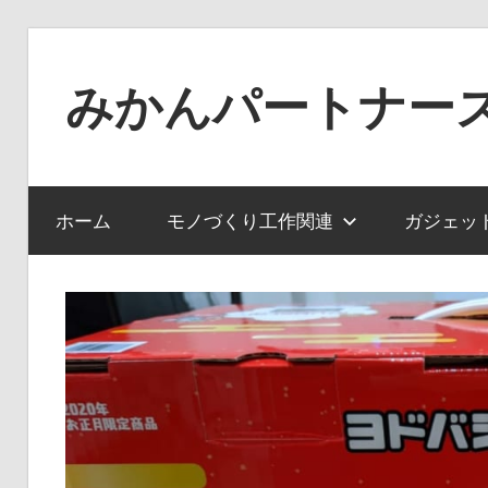
コ
ン
みかんパートナー
テ
ン
ノ
ツ
ー
へ
ジ
ホーム
モノづくり工作関連
ガジェッ
ス
ャ
キ
ン
ッ
ル
プ
で
役
に
立
た