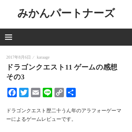
コ
みかんパートナーズ
ン
テ
ノ
ン
ー
ツ
ジ
へ
ャ
ス
2017年8月6日
karaage
ン
キ
ドラゴンクエスト11 ゲームの感想
ル
ッ
で
その3
プ
役
Facebook
Twitter
Email
Line
Copy
共
に
Link
有
立
た
ドラゴンクエスト歴二十うん年のアラフォーゲーマ
な
ーによるゲームレビューです。
い