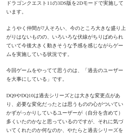
ドラゴンクエスト11の3DS版を2Dモードで実施して
情
います。
報
を
ようやく仲間が7人そろい、今のところ大きな盛り上
世
がりはないものの、いろいろな伏線がちりばめられ
界
ていて今後大きく動きそうな予感を感じながらゲー
へ
ムを実施している状況です。
発
信
今回ゲームをやってて思うのは、「過去のユーザー
を大事にしている」です。
DQ9やDQ10は過去シリーズとは大きな変更点があ
り、必要な変化だったとは思うものの心がついてい
かずがっかりしているユーザーが（自分を含めて）
多くいたのかなと思っているのですが、それに気づ
いてくれたのか何なのか、やたらと過去シリーズを