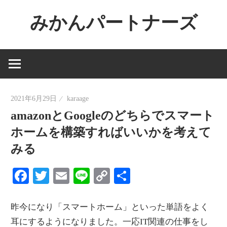
コ
みかんパートナーズ
ン
テ
ノ
ン
ー
ツ
ジ
へ
ャ
ス
2021年6月29日
karaage
ン
キ
amazonとGoogleのどちらでスマート
ル
ッ
で
ホームを構築すればいいかを考えて
プ
役
みる
に
Facebook
Twitter
Email
Line
Copy
共
立
Link
有
た
な
昨今になり「スマートホーム」といった単語をよく
い
耳にするようになりました。一応IT関連の仕事をし