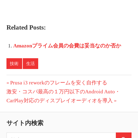
Related Posts:
Amazonプライム会員の会費は妥当なのか否か
技術
生活
投
前
Prusa i3 reworkのフレームを安く自作する
次
の
激安・コスパ最高の１万円以下のAndroid Auto・
稿
の
投
CarPlay対応のディスプレイオーディオを導入
ナ
投
稿:
ビ
稿:
サイト内検索
ゲ
検