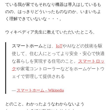
情
ている我が家でもそれなり機器は導入はしているも
報
のの、はっきりどういったものなのか、いまいちよ
を
く理解できていないな・・・。
世
界
ウィキペディア先生に教えていただいたところ、
へ
発
スマートホーム
とは、
IoT
やAIなどの技術を駆
信
使して、住む人にとってより安全・安心で快適
な暮らしを実現する住宅のこと。
スマートロッ
ク
や家電コントローラーなどをホームゲートウ
ェイで管理して提供される
スマートホーム – Wikipedia
とのこと。わかったようなわからないよう