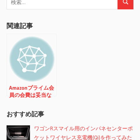
ー
検
索:
索
シ
関連記事
ョ
ン
Amazonプライム会
員の会費は妥当な
のか否か
おすすめ記事
ワゴンRスマイル用のインパネセンターポ
ケットワイヤレス充電機(Qi)を作ってみた