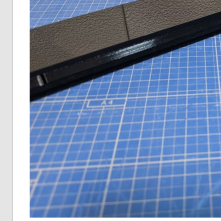
な
い
情
報
を
世
界
へ
発
信