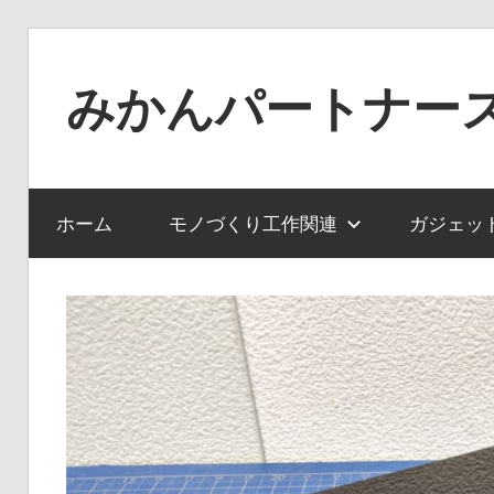
コ
ン
みかんパートナー
テ
ン
ノ
ツ
ー
へ
ジ
ホーム
モノづくり工作関連
ガジェッ
ス
ャ
キ
ン
ッ
ル
プ
で
役
に
立
た