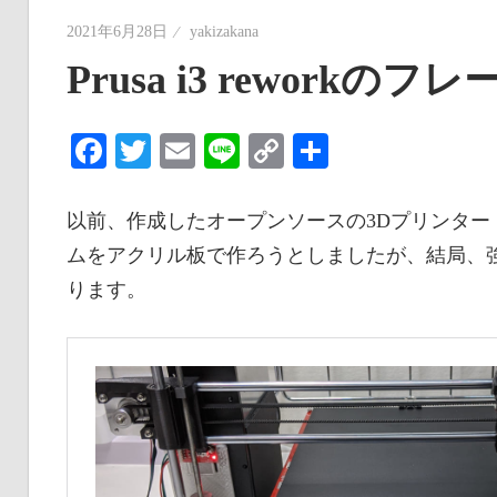
2021年6月28日
yakizakana
Prusa i3 rework
Facebook
Twitter
Email
Line
Copy
共
Link
有
以前、作成したオープンソースの3Dプリンター「Pru
ムをアクリル板で作ろうとしましたが、結局、
ります。