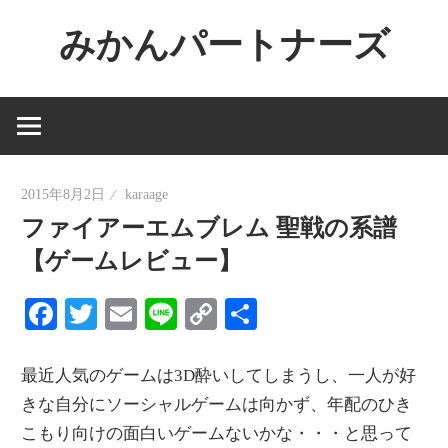
コ
みかんパートナーズ
ン
テ
ノ
ン
ー
ツ
ジ
へ
ャ
ス
2015年8月2日
karaage
ン
キ
ファイアーエムブレム 聖戦の系譜
ル
ッ
で
【ゲームレビュー】
プ
役
Facebook
Twitter
Email
Line
Copy
共
に
Link
有
立
た
最近人気のゲームは3D酔いしてしまうし、一人が好
な
きな自分にソーシャルゲームは向かず、年配のひき
い
こもり向けの面白いゲームないかな・・・と思って