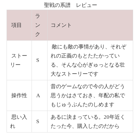
聖戦の系譜 レビュー
ラ
項目
ン
コメント
ク
敵にも敵の事情があり、それぞ
ストー
れの正義のもとたたかってい
S
リー
る、そんな心がぎゅっとなる壮
大なストーリーです
昔のゲームなので今の人がどう
操作性
A
思うかはさておき、年配の私で
もじゅうぶんたのしめます
思い入
あるに決まっている。20年近く
S
れ
たった今、購入したのだから