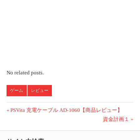
No related posts.
ゲーム
レビュー
投
前
PSVita 充電ケーブル AD-1060【商品レビュー】
の
次
資金計画１
稿
投
の
ナ
稿:
投