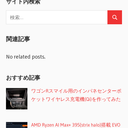
サイト内検索
ビ
稿:
検
ゲ
検
索:
ー
索
関連記事
シ
ョ
No related posts.
ン
おすすめ記事
ワゴンRスマイル用のインパネセンターポ
ケットワイヤレス充電機(Qi)を作ってみた
AMD Ryzen AI Max+ 395(strix halo)搭載 EVO