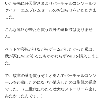
情
いた矢先に任天堂さまよりバーチャルコンソールフ
報
ァイアーエムブレムセールのお知らせをいただきま
を
した。
世
こんな連絡が来たら買う以外の選択肢はありませ
界
ん。
へ
発
ベッドで寝転がりながらゲームがしたかった私は、
信
我が家にWiiがあるにもかかわらずWiiUを購入しまし
た。
で、紋章の謎を買うぞ！と勇んでバーチャルコンソ
ールを起動したのになぜか購入したのは聖戦の系譜
でした。（二世代にわたる壮大なストーリーを楽し
みたかったんです。）