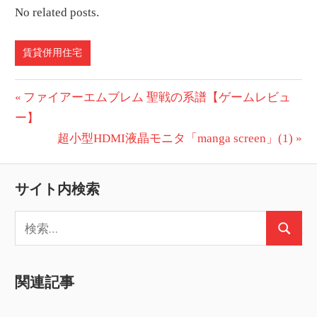
No related posts.
賃貸併用住宅
投
前
ファイアーエムブレム 聖戦の系譜【ゲームレビュ
の
ー】
稿
投
次
超小型HDMI液晶モニタ「manga screen」(1)
ナ
稿:
の
ビ
投
サイト内検索
稿:
ゲ
検
ー
検
索:
索
シ
関連記事
ョ