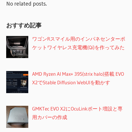
ン
No related posts.
おすすめ記事
ワゴンRスマイル用のインパネセンターポ
ケットワイヤレス充電機(Qi)を作ってみた
AMD Ryzen AI Max+ 395(strix halo)搭載 EVO
X2でStable Diffusion WebUIを動かす
GMKTec EVO X2にOcuLinkポート増設と専
用カバーの作成