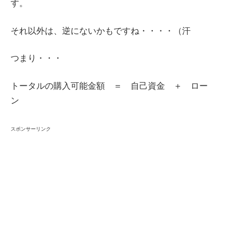
す。
情
報
それ以外は、逆にないかもですね・・・・（汗
を
世
つまり・・・
界
へ
トータルの購入可能金額 ＝ 自己資金 ＋ ロー
発
ン
信
スポンサーリンク