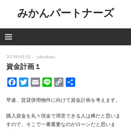
コ
みかんパートナーズ
ン
テ
ノ
ン
ー
ツ
ジ
へ
ャ
ス
2015年8月5日
yakizakana
ン
キ
資金計画１
ル
ッ
で
Facebook
Twitter
Email
Line
Copy
共
プ
役
Link
有
に
早速、賃貸併用物件に向けて資金計画を考えます。
立
た
購入資金を丸々現金で用意できる人は稀だと思いま
な
すので、そこで一番重要なのがローンだと思いま
い