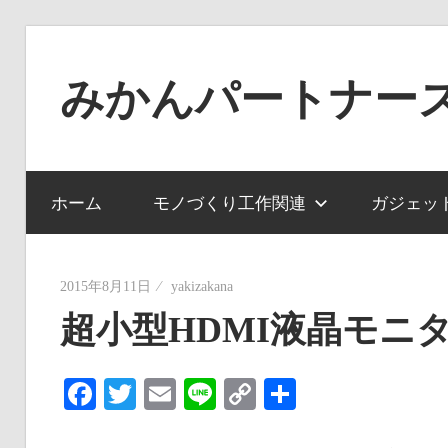
コ
ン
みかんパートナー
テ
ン
ノ
ツ
ー
へ
ジ
ホーム
モノづくり工作関連
ガジェッ
ス
ャ
キ
ン
ッ
ル
2015年8月11日
yakizakana
プ
で
超小型HDMI液晶モニタ「ma
役
に
Facebook
Twitter
Email
Line
Copy
共
立
Link
有
た