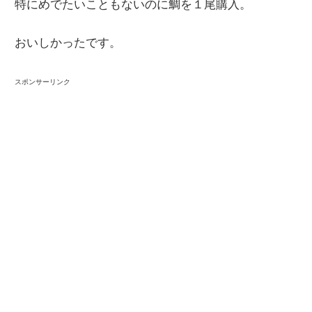
特にめでたいこともないのに鯛を１尾購入。
情
報
おいしかったです。
を
世
スポンサーリンク
界
へ
発
信