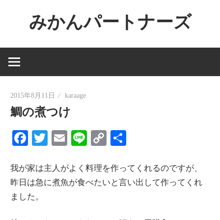
コ
みかんパートナーズ
ン
テ
ノ
ン
ー
ツ
ジ
へ
ャ
ス
2015年8月11日
karaage
ン
キ
鯛の煮つけ
ル
ッ
で
Facebook
Twitter
Email
Line
Copy
共
プ
役
Link
有
に
我が家は主人がよく料理を作ってくれるのですが、
立
昨日は急に煮魚が食べたいと言い出して作ってくれ
た
ました。
な
い