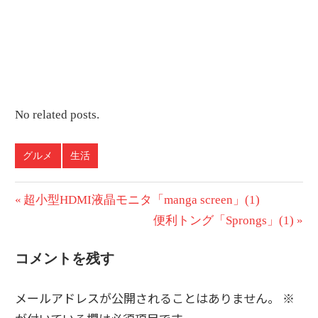
No related posts.
グルメ
生活
投
前
超小型HDMI液晶モニタ「manga screen」(1)
の
次
便利トング「Sprongs」(1)
稿
投
の
ナ
コメントを残す
稿:
投
ビ
稿:
メールアドレスが公開されることはありません。
※
ゲ