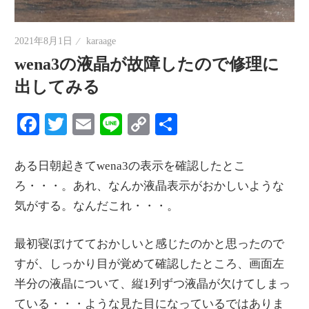
情
報
2021年8月1日
karaage
を
wena3の液晶が故障したので修理に
世
出してみる
界
へ
Facebook
Twitter
Email
Line
Copy
共
発
Link
有
信
ある日朝起きてwena3の表示を確認したとこ
ろ・・・。あれ、なんか液晶表示がおかしいような
気がする。なんだこれ・・・。
最初寝ぼけてておかしいと感じたのかと思ったので
すが、しっかり目が覚めて確認したところ、画面左
半分の液晶について、縦1列ずつ液晶が欠けてしまっ
ている・・・ような見た目になっているではありま