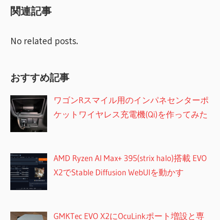
関連記事
ョ
ン
No related posts.
おすすめ記事
ワゴンRスマイル用のインパネセンターポ
ケットワイヤレス充電機(Qi)を作ってみた
AMD Ryzen AI Max+ 395(strix halo)搭載 EVO
X2でStable Diffusion WebUIを動かす
GMKTec EVO X2にOcuLinkポート増設と専