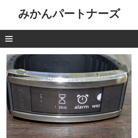
コ
みかんパートナーズ
ン
テ
ノ
ン
ー
ツ
ジ
へ
ャ
ス
ン
キ
ル
ッ
で
プ
役
に
立
た
な
い