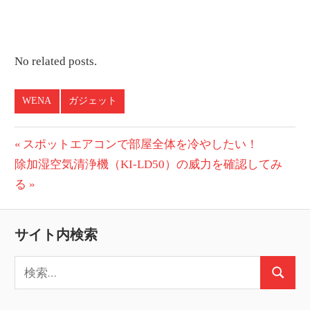
No related posts.
WENA
ガジェット
投
前
スポットエアコンで部屋全体を冷やしたい！
次
の
除加湿空気清浄機（KI-LD50）の威力を確認してみ
稿
の
投
る
ナ
投
稿:
ビ
稿:
サイト内検索
ゲ
検
ー
検
索:
索
シ