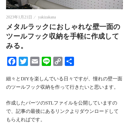
情
報
2023年1月21日
yakizakana
を
メタルラックにおしゃれな壁一面の
世
ツールフック収納を手軽に作成して
界
みる。
へ
発
Facebook
Twitter
Email
Line
Copy
共
信
Link
有
細々とDIYを楽しんでいる日々ですが、憧れの壁一面
のツールフック収納を作って行きたいと思います。
作成したパーツのSTLファイルを公開していますの
で、記事の最後にあるリンクよりダウンロードして
もらえればです。