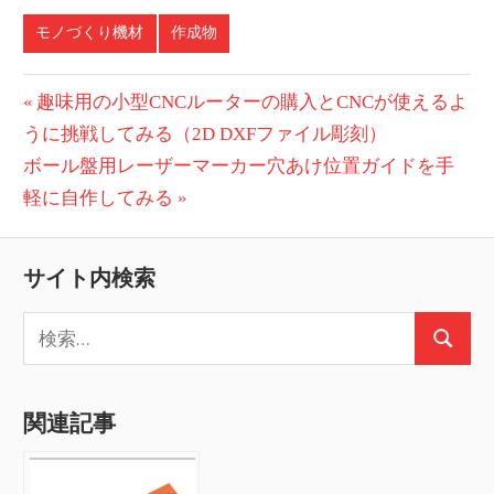
モノづくり機材
作成物
投
前
趣味用の小型CNCルーターの購入とCNCが使えるよ
の
うに挑戦してみる（2D DXFファイル彫刻）
稿
次
投
ボール盤用レーザーマーカー穴あけ位置ガイドを手
ナ
の
稿:
軽に自作してみる
ビ
投
稿:
ゲ
サイト内検索
ー
検
検
索:
シ
索
ョ
関連記事
ン