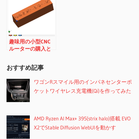
趣味用の小型CNC
ルーターの購入と
CNCが使えるよう
に挑戦してみる
おすすめ記事
（2D DXFファイル
彫刻）
ワゴンRスマイル用のインパネセンターポ
ケットワイヤレス充電機(Qi)を作ってみた
AMD Ryzen AI Max+ 395(strix halo)搭載 EVO
X2でStable Diffusion WebUIを動かす