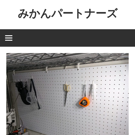
コ
みかんパートナーズ
ン
テ
ノ
ン
ー
ツ
ジ
へ
ャ
ス
ン
キ
ル
ッ
で
プ
役
に
立
た
な
い