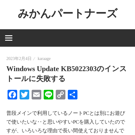
コ
みかんパートナーズ
ン
テ
ノ
ン
ー
ツ
ジ
へ
ャ
ス
2023年2月4日
karaage
ン
キ
Windows Update KB5022303のインス
ル
ッ
で
トールに失敗する
プ
役
Facebook
Twitter
Email
Line
Copy
共
に
Link
有
立
た
普段メインで利用しているノートPCとは別にお遊び
な
で使いたいな‥と思いやすいPCを購入していたので
い
すが、いろいろな理由で長い間使えておりませんで