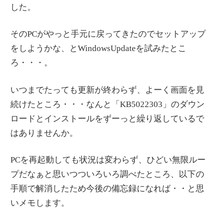
情
した。
報
そのPCがやっと手元に戻ってきたのでセットアップ
を
をしようかな、とWindowsUpdateを試みたとこ
世
ろ・・・。
界
へ
いつまでたっても更新が終わらず、よーく画面を見
発
続けたところ・・・なんと「KB5022303」のダウン
信
ロードとインストールをずーっと繰り返しているで
はありませんか。
PCを再起動しても状況は変わらず、ひどい無限ルー
プだなぁと思いつついろいろ調べたところ、以下の
手順で解消したため今後の備忘録になれば・・と思
いメモします。