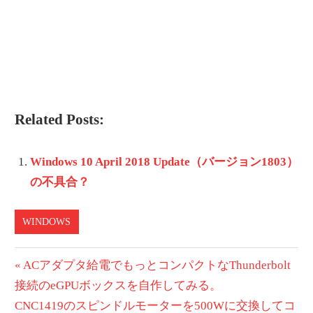
Related Posts:
Windows 10 April 2018 Update（バージョン1803）
の不具合？
WINDOWS
投
前
ACアダプタ給電でもっとコンパクトなThunderbolt
の
接続のeGPUボックスを自作してみる。
稿
次
投
CNC1419のスピンドルモーターを500Wに交換してコ