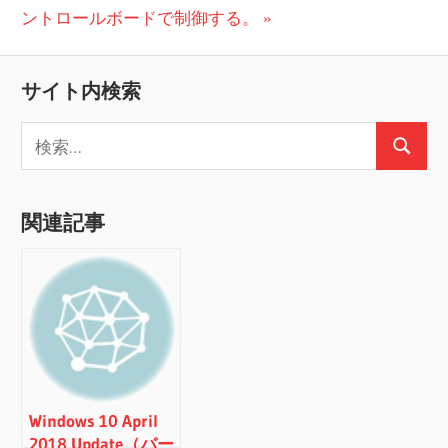
ナ
の
稿:
ントロールボードで制御する。
ビ
投
稿:
ゲ
サイト内検索
ー
検
検
索:
シ
索
ョ
関連記事
ン
Windows 10 April
2018 Update（バー