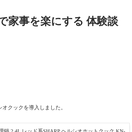
で家事を楽にする 体験談
。
シオクックを導入しました。
 2.4L レッド系SHARP ヘルシオホットクック KN-