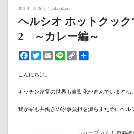
2018年8月26日
yakizakana
ヘルシオ ホットクック
2 ～カレー編～
Facebook
Twitter
Email
Line
Copy
共
Link
有
こんにちは。
キッチン家電の世界も自動化が進んでいますね
我が家も共働きの家事負担を減らすためにヘル
シャープ 水なし自動調理鍋