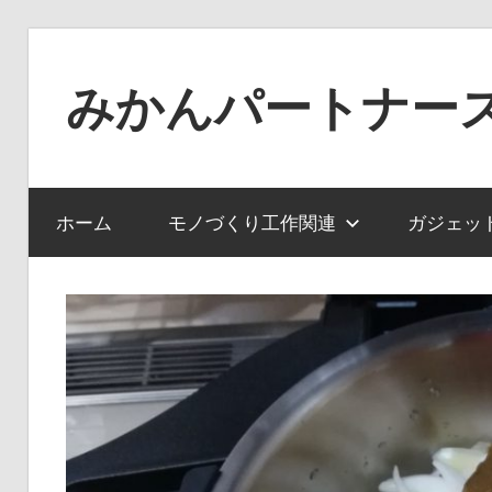
コ
ン
みかんパートナー
テ
ン
ノ
ツ
ー
へ
ジ
ホーム
モノづくり工作関連
ガジェッ
ス
ャ
キ
ン
ッ
ル
プ
で
役
に
立
た