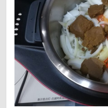
な
い
情
報
を
世
界
へ
発
信