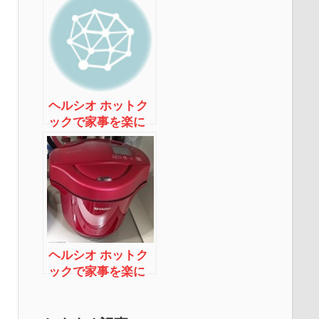
羽中の柔らか煮編
～
ヘルシオ ホットク
ックで家事を楽に
する 体験談5 ～ス
ペアリブの煮物編
～
ヘルシオ ホットク
ックで家事を楽に
する 体験談1 ～購
入編～