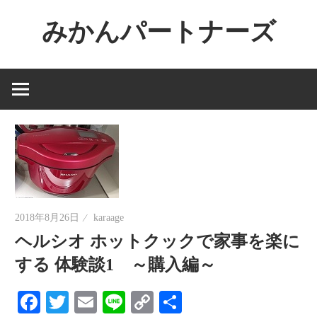
コ
みかんパートナーズ
ン
テ
ノ
ン
ー
ツ
ジ
へ
ャ
ス
ン
キ
ル
ッ
で
プ
役
2018年8月26日
karaage
に
ヘルシオ ホットクックで家事を楽に
立
する 体験談1 ～購入編～
た
な
Facebook
Twitter
Email
Line
Copy
共
い