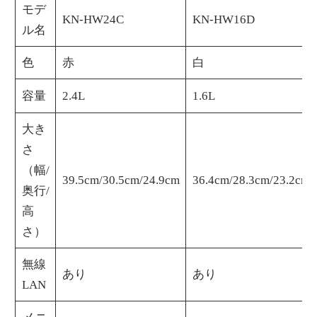
モデ
KN-HW24C
KN-HW16D
ル名
色
赤
白
容量
2.4L
1.6L
大き
さ
（幅/
39.5cm/30.5cm/24.9cm
36.4cm/28.3cm/23.2cm
奥行/
高
さ）
無線
あり
あり
LAN