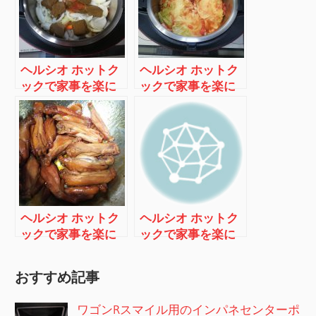
ヘルシオ ホットク
ヘルシオ ホットク
ックで家事を楽に
ックで家事を楽に
する 体験談2 ～カ
する 体験談3 ～丸
レー編～
ごと野菜スープ編
～
ヘルシオ ホットク
ヘルシオ ホットク
ックで家事を楽に
ックで家事を楽に
する 体験談4 ～手
する 体験談5 ～ス
羽中の柔らか煮編
ペアリブの煮物編
おすすめ記事
～
～
ワゴンRスマイル用のインパネセンターポ