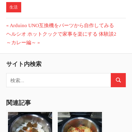
生活
投
前
Arduino UNO互換機をパーツから自作してみる
次
の
ヘルシオ ホットクックで家事を楽にする 体験談2
稿
の
投
～カレー編～
ナ
投
稿:
ビ
稿:
サイト内検索
ゲ
検
ー
検
索:
索
シ
関連記事
ョ
ン