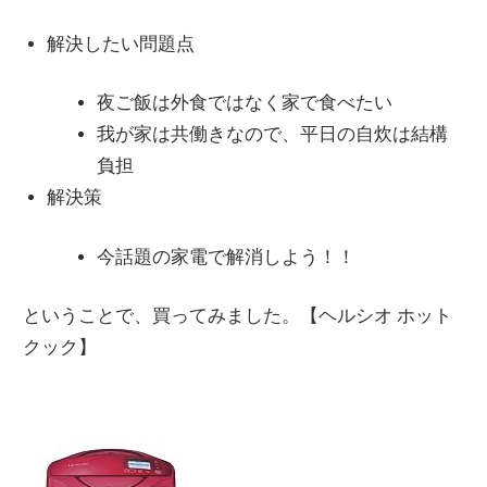
Link
有
情
報
解決したい問題点
を
夜ご飯は外食ではなく家で食べたい
世
我が家は共働きなので、平日の自炊は結構
界
負担
へ
解決策
発
信
今話題の家電で解消しよう！！
ということで、買ってみました。【ヘルシオ ホット
クック】