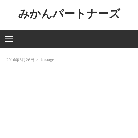
コ
みかんパートナーズ
ン
テ
ノ
ン
ー
ツ
ジ
へ
ャ
ス
2016年3月26日
karaage
ン
キ
ル
ッ
で
プ
役
に
立
た
な
い