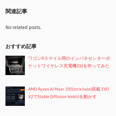
ー
索
関連記事
シ
ョ
No related posts.
ン
おすすめ記事
ワゴンRスマイル用のインパネセンターポ
ケットワイヤレス充電機(Qi)を作ってみた
AMD Ryzen AI Max+ 395(strix halo)搭載 EVO
X2でStable Diffusion WebUIを動かす