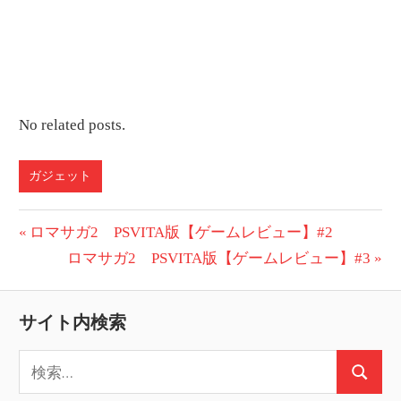
No related posts.
ガジェット
投
前
ロマサガ2 PSVITA版【ゲームレビュー】#2
の
次
ロマサガ2 PSVITA版【ゲームレビュー】#3
稿
投
の
ナ
稿:
投
サイト内検索
ビ
稿:
検
ゲ
検
索: