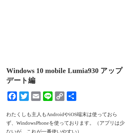
情
報
を
世
界
へ
発
信
Windows 10 mobile Lumia930 アップ
デート編
Facebook
Twitter
Email
Line
Copy
共
Link
有
わたくしも主人もAndroidやiOS端末は使っておら
ず、WindowsPhoneを使っております。（アプリは少
ないが、これが一番使いやすい）