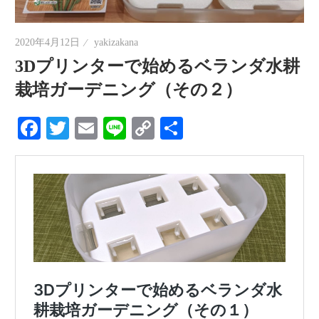
情
報
2020年4月12日
yakizakana
を
3Dプリンターで始めるベランダ水耕
世
栽培ガーデニング（その２）
界
へ
Facebook
Twitter
Email
Line
Copy
共
発
Link
有
信