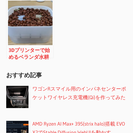
ン
3Dプリンターで始
めるベランダ水耕
栽培ガーデニング
（その３）
おすすめ記事
ワゴンRスマイル用のインパネセンターポ
ケットワイヤレス充電機(Qi)を作ってみた
AMD Ryzen AI Max+ 395(strix halo)搭載 EVO
X2でStable Diffusion WebUIを動かす