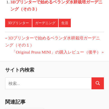
3Dプリンターで始めるベランダ水耕栽培ガーデニ
ング（その３）
3Dプリンター
ガーデニング
生活
投
前
3Dプリンターで始めるベランダ水耕栽培ガーデニ
の
ング（その１）
稿
投
次
「Original Prusa MINI」の購入レビュー（後半）
ナ
稿:
の
ビ
投
サイト内検索
稿:
ゲ
検
ー
検
索:
索
シ
関連記事
ョ