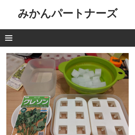
コ
みかんパートナーズ
ン
テ
ノ
ン
ー
ツ
ジ
へ
ャ
ス
ン
キ
ル
ッ
で
プ
役
に
立
た
な
い