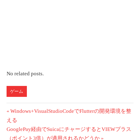
No related posts.
ゲーム
投
前
Windows+VisualStudioCodeでFlutterの開発環境を整
の
える
稿
次
投
GooglePay経由でSuicaにチャージするとVIEWプラス
ナ
の
稿:
（ポイント3倍）が適用されるかどうか