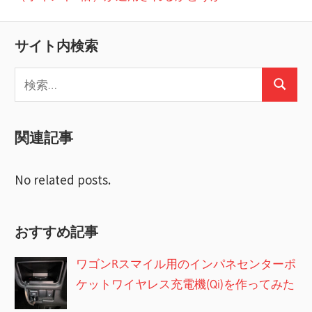
ビ
投
稿:
ゲ
サイト内検索
ー
検
検
索:
シ
索
ョ
関連記事
ン
No related posts.
おすすめ記事
ワゴンRスマイル用のインパネセンターポ
ケットワイヤレス充電機(Qi)を作ってみた