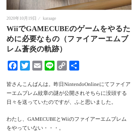
情
報
2020年10月19日
karaage
を
WiiでGAMECUBEのゲームをやるた
世
めに必要なもの（ファイアーエムブ
界
レム蒼炎の軌跡）
へ
発
Facebook
Twitter
Email
Line
Copy
共
信
Link
有
皆さんこんばんは。昨日NintendoOnlineにてファイア
ーエムブレム紋章の謎が公開されそちらに没頭する
日々を送っていたのですが、ふと思いました。
わたし、GAMECUBEとWiiのファイアーエムブレム
をやっていない・・・。