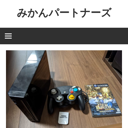
コ
みかんパートナーズ
ン
テ
ノ
ン
ー
ツ
ジ
へ
ャ
ス
ン
キ
ル
ッ
で
プ
役
に
立
た
な
い