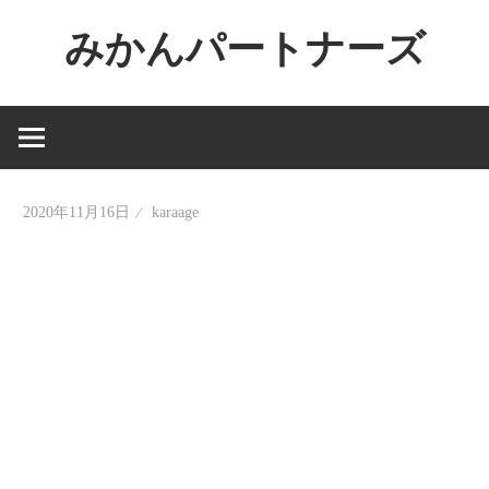
コ
みかんパートナーズ
ン
テ
ノ
ン
ー
ツ
ジ
へ
ャ
ス
2020年11月16日
karaage
ン
キ
ル
ッ
で
プ
役
に
立
た
な
い