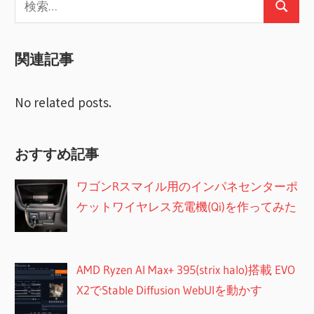
ー
検
索:
索
シ
関連記事
ョ
ン
No related posts.
おすすめ記事
ワゴンRスマイル用のインパネセンターポ
ケットワイヤレス充電機(Qi)を作ってみた
AMD Ryzen AI Max+ 395(strix halo)搭載 EVO
X2でStable Diffusion WebUIを動かす