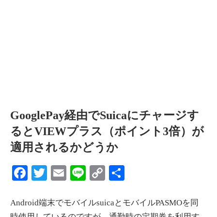
情
報
を
世
界
へ
発
信
GooglePay経由でSuicaにチャージす
るとVIEWプラス（ポイント3倍）が
適用されるかどうか
Facebook
Twitter
Email
Line
Copy
共
Link
有
Android端末でモバイルsuicaとモバイルPASMOを同
時使用しているのですが、通勤時の定期券を利用す