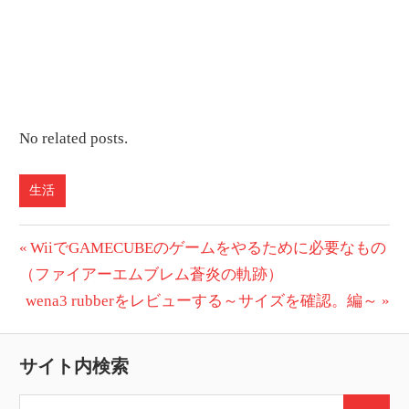
No related posts.
生活
投
前
WiiでGAMECUBEのゲームをやるために必要なもの
の
（ファイアーエムブレム蒼炎の軌跡）
稿
次
投
wena3 rubberをレビューする～サイズを確認。編～
ナ
の
稿:
ビ
投
サイト内検索
稿:
ゲ
検