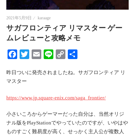
情
報
2021年5月9日
karaage
を
サガフロンティア リマスター ゲー
世
ムレビューと攻略メモ
界
へ
Facebook
Twitter
Email
Line
Copy
共
発
Link
有
信
昨日ついに発売されましたね。サガフロンティア リ
マスター
https://www.jp.square-enix.com/saga_frontier/
小さいころからゲーマーだった自分は、当然オリジ
ナル版をPlayStationでやっていたのですが、いやはや
ものすごく難易度が高く、せっかく主人公が複数人