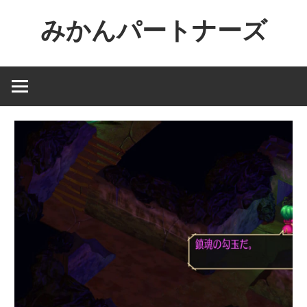
コ
みかんパートナーズ
ン
テ
ノ
ン
ー
ツ
ジ
へ
ャ
ス
ン
キ
ル
ッ
で
プ
役
に
立
た
な
い