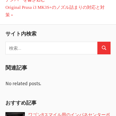
稿
次
投
Original Prusa i3 MK3S+のノズル詰まりの対応と対
ナ
の
稿:
策
ビ
投
稿:
ゲ
サイト内検索
ー
検
検
索:
シ
索
ョ
関連記事
ン
No related posts.
おすすめ記事
ワゴンRスマイル用のインパネセンターポ