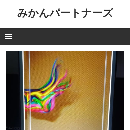
コ
みかんパートナーズ
ン
テ
ノ
ン
ー
ツ
ジ
へ
ャ
ス
ン
キ
ル
ッ
で
プ
役
に
立
た
な
い