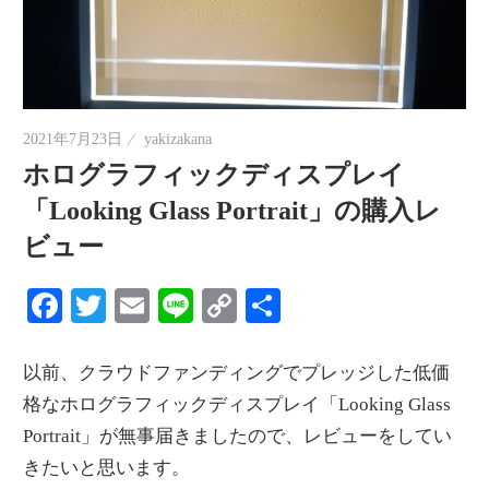
情
報
を
世
界
2021年7月23日
yakizakana
へ
ホログラフィックディスプレイ
発
「Looking Glass Portrait」の購入レ
信
ビュー
Facebook
Twitter
Email
Line
Copy
共
Link
有
以前、クラウドファンディングでプレッジした低価
格なホログラフィックディスプレイ「Looking Glass
Portrait」が無事届きましたので、レビューをしてい
きたいと思います。