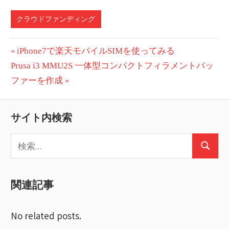
クラウドファンディング
投
前
iPhone7で楽天モバイルSIMを使ってみる
次
の
Prusa i3 MMU2S 一体型コンパクトフィラメントバッ
稿
の
投
ファーを作成
ナ
投
稿:
ビ
稿:
サイト内検索
ゲ
検
ー
検
索:
索
シ
関連記事
ョ
ン
No related posts.