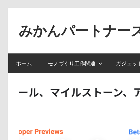
コ
ン
みかんパートナー
テ
ン
ノ
ツ
ー
へ
ジ
ホーム
モノづくり工作関連
ガジェッ
ス
ャ
キ
ン
ッ
ル
プ
で
役
に
立
た