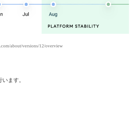
d.com/about/versions/12/overview
行います。