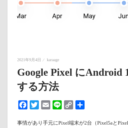
な
い
情
報
を
世
界
2021年9月4日
karaage
へ
Google Pixel にAn
発
信
する方法
Facebook
Twitter
Email
Line
Copy
共
Link
有
事情があり手元にPixel端末が2台（Pixel5aとP