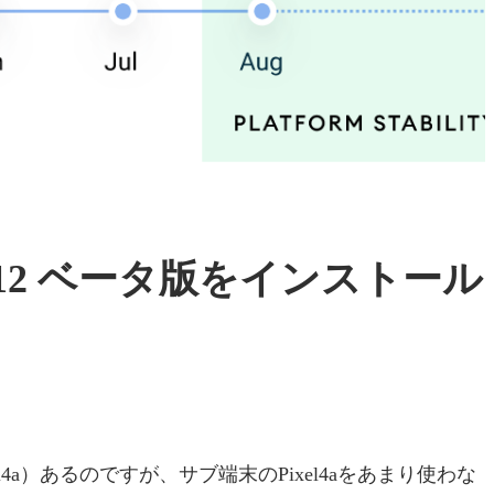
droid 12 ベータ版をインストール
ixel4a）あるのですが、サブ端末のPixel4aをあまり使わな